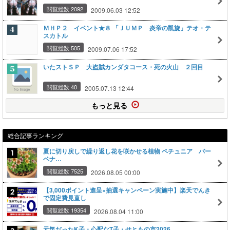
閲覧総数 2092
2009.06.03 12:52
ＭＨＰ２ イベント★８ 「ＪＵＭＰ 炎帝の凱旋」テオ・テ
スカトル
閲覧総数 505
2009.07.06 17:52
いたストＳＰ 大盗賊カンダタコース・死の火山 ２回目
閲覧総数 40
2005.07.13 12:44
もっと見る
総合記事ランキング
夏に切り戻しで繰り返し花を咲かせる植物 ペチュニア バー
ベナ…
閲覧総数 7525
2026.08.05 00:00
【3,000ポイント進呈×抽選キャンペーン実施中】楽天でんき
で固定費見直し
閲覧総数 19354
2026.08.04 11:00
元気だったK子・心配なT子・せともの市2026