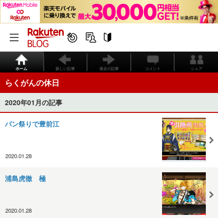
ホーム
新しい記事
過去の記事
コメント
シェア
らくがんの休日
2020年01月の記事
パン祭りで豊前江
2020.01.28
浦島虎徹 極
2020.01.28