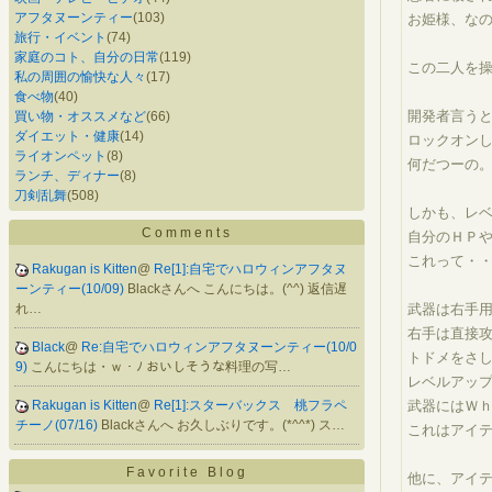
アフタヌーンティー
(103)
お姫様、な
旅行・イベント
(74)
家庭のコト、自分の日常
(119)
この二人を
私の周囲の愉快な人々
(17)
食べ物
(40)
開発者言う
買い物・オススメなど
(66)
ダイエット・健康
(14)
ロックオン
ライオンペット
(8)
何だつーの
ランチ、ディナー
(8)
刀剣乱舞
(508)
しかも、レ
Comments
自分のＨＰ
これって・・
Rakugan is Kitten
@
Re[1]:自宅でハロウィンアフタヌ
ーンティー(10/09)
Blackさんへ こんにちは。(^^) 返信遅
れ…
武器は右手
右手は直接
Black
@
Re:自宅でハロウィンアフタヌーンティー(10/0
トドメをさ
9)
こんにちは・ｗ・ﾉ おいしそうな料理の写…
レベルアッ
Rakugan is Kitten
@
Re[1]:スターバックス 桃フラペ
武器にはＷ
チーノ(07/16)
Blackさんへ お久しぶりです。(*^^*) ス…
これはアイ
Favorite Blog
他に、アイ