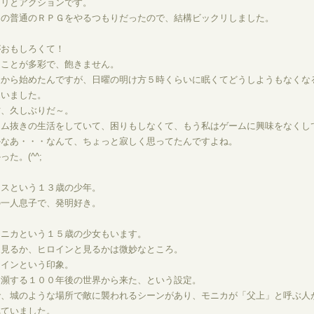
チリとアクションです。
力の普通のＲＰＧをやるつもりだったので、結構ビックリしました。
がおもしろくて！
ることが多彩で、飽きません。
後から始めたんですが、日曜の明け方５時くらいに眠くてどうしようもなくな
ゃいました。
方、久しぶりだ～。
ーム抜きの生活をしていて、困りもしなくて、もう私はゲームに興味をなくし
かなあ・・・なんて、ちょっと寂しく思ってたんですよね。
た。(^^;
リスという１３歳の少年。
の一人息子で、発明好き。
モニカという１５歳の少女もいます。
と見るか、ヒロインと見るかは微妙なところ。
ロインという印象。
に瀕する１００年後の世界から来た、という設定。
で、城のような場所で敵に襲われるシーンがあり、モニカが「父上」と呼ぶ人
れていました。