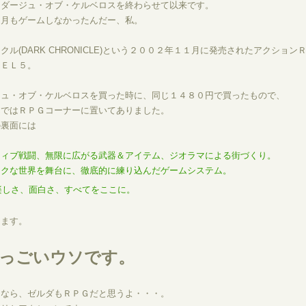
にダージュ・オブ・ケルベロスを終わらせて以来です。
ヶ月もゲームしなかったんだー、私。
クル(DARK CHRONICLE)という２００２年１１月に発売されたアクション
ＶＥＬ５。
ジュ・オブ・ケルベロスを買った時に、同じ１４８０円で買ったもので、
んではＲＰＧコーナーに置いてありました。
の裏面には
ティブ戦闘、無限に広がる武器＆アイテム、ジオラマによる街づくり。
ックな世界を舞台に、徹底的に練り込んだゲームシステム。
楽しさ、面白さ、すべてをここに。
ります。
っごいウソです。
Ｇなら、ゼルダもＲＰＧだと思うよ・・・。