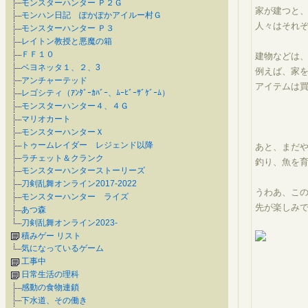
モンスターハンター Ｐ２Ｇ
家が建つと
モンハン日記 ぽかぽかアイルー村Ｇ
人々はそれ
モンスターハンター Ｐ３
レイトン教授と悪魔の箱
ＦＦ１０
建物などは
ベヨネッタ１、２、3
例えば、家
アンチャーテッド
アイテムは
レゴシティ（ｱﾝﾀﾞｰｶﾊﾞｰ、ﾑｰﾋﾞｰｻﾞｹﾞｰﾑ）
モンスターハンター４、４Ｇ
マリオカート
モンスターハンターＸ
トゥームレイダー レジェンド以降
あと、まだ
ラチェット＆クランク
釣り、魚を
モンスターハンターストーリーズ
刀剣乱舞オンライン2017-2022
うわあ、この
モンスターハンター ライズ
先が楽しみです
あつ森
刀剣乱舞オンライン2023-
積みゲー リスト
気になっているゲーム
工事中
日常生活の理科
感動の食物連鎖
下水道、その働き