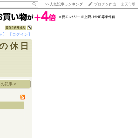
>>
人気記事ランキング
ブログを作成
楽天市場
6026948
る】
【ログイン】
【毎日開催】
の休日
15記事にいいね！で1ポイント
10秒滞在
いいね!
--
/
--
の記事 >