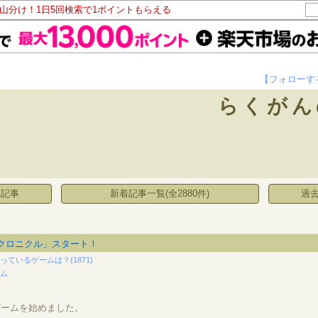
ト山分け！1日5回検索で1ポイントもらえる
【フォローす
らくがん
い記事
新着記事一覧(全2880件)
過去
クロニクル」スタート！
っているゲームは？(1871)
ーム
ゲームを始めました。