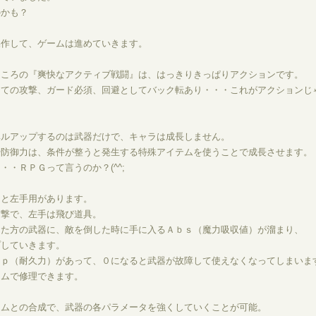
のかも？
操作して、ゲームは進めていきます。
ところの『爽快なアクティブ戦闘』は、はっきりきっぱりアクションです。
しての攻撃、ガード必須、回避としてバック転あり・・・これがアクションじ
。
ベルアップするのは武器だけで、キャラは成長しません。
や防御力は、条件が整うと発生する特殊アイテムを使うことで成長させます。
・・ＲＰＧって言うのか？(^^;
用と左手用があります。
攻撃で、左手は飛び道具。
した方の武器に、敵を倒した時に手に入るＡｂｓ（魔力吸収値）が溜まり、
プしていきます。
ｈｐ（耐久力）があって、０になると武器が故障して使えなくなってしまいま
テムで修理できます。
テムとの合成で、武器の各パラメータを強くしていくことが可能。