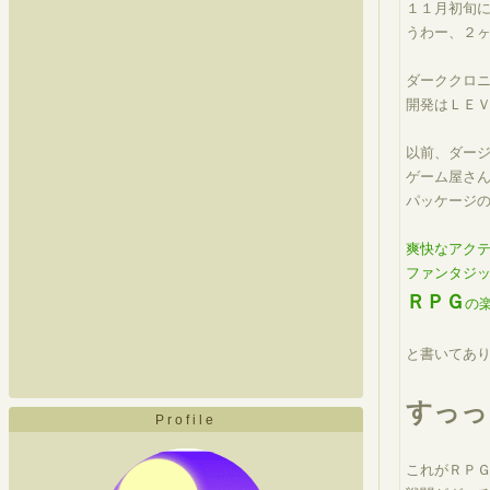
１１月初旬
うわー、２
ダーククロニ
開発はＬＥ
以前、ダー
ゲーム屋さ
パッケージ
爽快なアク
ファンタジ
ＲＰＧ
の
と書いてあ
すっっ
Profile
これがＲＰ