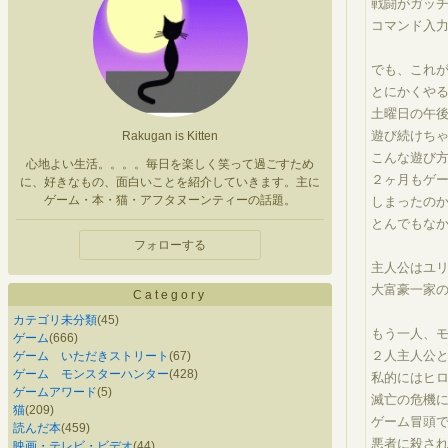
戦闘がガッ
コマンド入
でも、これ
とにかくや
土曜日の午
遊び続けち
Rakugan is Kitten
こんな遊び
心地よい生活。。。。毎日を楽しく笑って過ごすため
２ヶ月もゲ
に、好きなもの、面白いことを紹介していきます。主に
ゲーム・本・猫・アフタヌーンティーの話題。
しまったの
とんでもなかっ
フォローする
主人公はユ
大富豪一家
Category
カテゴリ未分類
(45)
もう一人、
ゲーム
(666)
２人主人公
ゲーム いただきストリート
(67)
ゲーム モンスターハンター
(428)
私的にはヒ
ゲームアワード
(5)
滅亡の危機
猫
(209)
ゲーム冒頭
読んだ本
(459)
悪者に殺さ
映画・テレビ・ビデオ
(44)