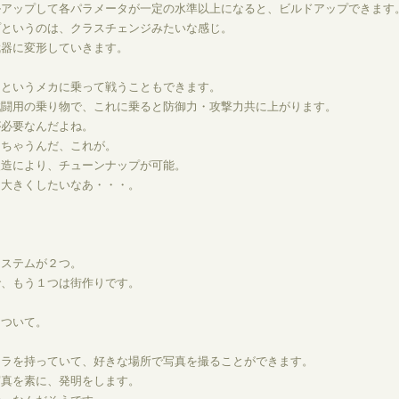
ルアップして各パラメータが一定の水準以上になると、ビルドアップできます
プというのは、クラスチェンジみたいな感じ。
武器に変形していきます。
トというメカに乗って戦うこともできます。
戦闘用の乗り物で、これに乗ると防御力・攻撃力共に上がります。
が必要なんだよね。
っちゃうんだ、これが。
改造により、チューンナップが可能。
、大きくしたいなあ・・・。
システムが２つ。
で、もう１つは街作りです。
について。
メラを持っていて、好きな場所で写真を撮ることができます。
写真を素に、発明をします。