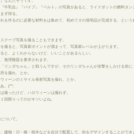
念』なんだそうです。
「『牛乳缶』『パイプ』『ベルト』の写真があると、ライドポットの燃料タン
をまず得る。
それを作るのに必要な材料をは集めて、初めてその発明品が完成する、という
、スクープ写真を撮ることもできます。
真を撮ると、写真家ポイントが溜まって、写真家レベルが上がります。
がると、よくわからないけど、いいことがあるらしい。
真、無理難題を要求されます。
の「リンダちゃん」と戦うんですが、そのリンダちゃんが攻撃をしかける前に
る所を撮れ、とか。
ロウィーンのミサイル発射写真を撮れ、とか。
。(^^;
んは撮ったけど、ハロウィーンは撮れず。
ら１回限りってのがキツいよね。
りについて。
で、建物・川・橋・樹木などを自分で配置して、街をデザインすることができ