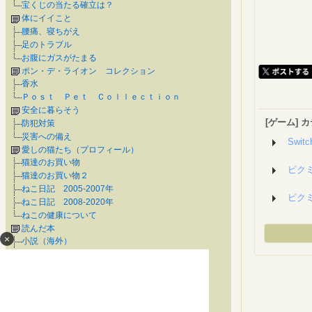
宝くじの当たる確立は？
体にイイこと
腰痛、寝ちがえ
足のトラブル
お腹にガスがたまる
ポン・デ・ライオン コレクション
香水
Ｐｏｓｔ Ｐｅｔ Ｃｏｌｌｅｃｔｉｏｎ
安全に暮らそう
[ゲーム]
防犯対策
災害への備え
Swit
愛しの猫たち（プロフィール）
猫達のお買い物
ピク
猫達のお買い物２
ねこ日記 2005-2007年
ピク
ねこ日記 2008-2020年
ねこの健康について
読んだ本
×
小説（海外）
小説（作家別・ア～ナ行）
小説（作家別・ハ～ワ行）
エッセイ、ドキュメンタリー他
時代小説
動物が出てくる本