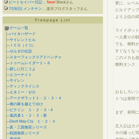
ビートセイバー日記…
New!
Blackさん
更に、レベ
7/19(日) メンテナン…
楽天ブログスタッフさん
ビルドアッ
より上位の
Freepage List
ゲーム一覧
ライドポッ
バイオハザード
一人乗りの
サイレントヒル
でも、燃料
ＩＣＯ（イコ）
すぐなくな
ゼルダの伝説
スターフォックスアドベンチャ
このメカも
トゥームレイダー１～６
燃料タンク
探しに行こうよ
エコーナイト
サイレン
ディノクライシス
おもしろい
エネミー・ゼロ
アークザラッド１・２・３・４
１つは発明
俺の屍を越えてゆけ
ピクミン １・２・３・4
まず、発明
鬼武者１・２・３・新
Devil May Cry １・２・３
主人公はカ
真・三国無双シリーズ
その撮った
戦国無双シリーズ
悪代官