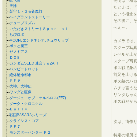
発明は『概
天誅
たとえば、
影牢１・２＆蒼魔灯
という概念
ベイグラントストーリー
その後に、
デュープリズム
へえ～。
いただきストリートＳｐｅｃｉａｌ
ちびロボ！
MOON､エンドネシア､チュウリップ
カメラでは
ボクと魔王
スクープ写
ゼノギアス
レベルが上
ＤＱ８
スクープ写
ガンダムSEED 連合ｖｓZAFT
ボス戦で象
バンピートロット
前足を上げ
絶体絶命都市
ＦＦ９
ボス敵のハ
大神、大神伝
ムチャ言うなあ
ワンダと巨像
リンダちゃ
ダージュ・オブ・ケルベロス(FF7)
ボス戦だか
ダーク・クロニクル
Ｂｕｌｌｙ
戦国BASARAシリーズ
クライシス・コア
次は、街作
ＦＦ７
モンスターハンター Ｐ２
特定の場所