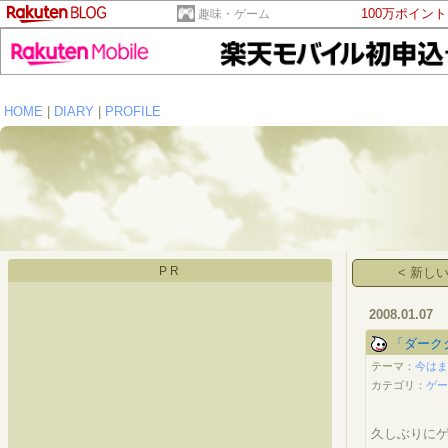
100万ポイン
趣味・ゲーム
HOME
|
DIARY
|
PROFILE
PR
< 新し
2008.01.07
「ダーク
テーマ：
今はま
カテゴリ：
ゲ
久しぶりに