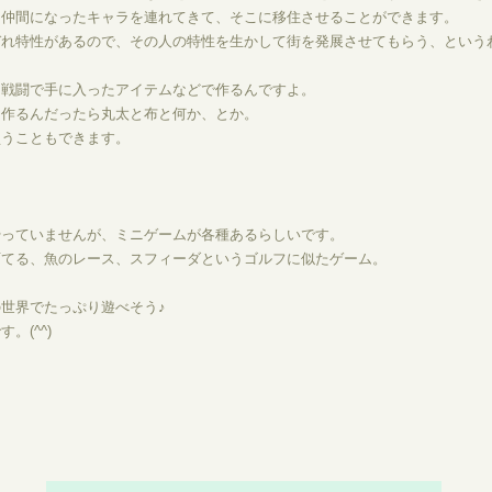
、仲間になったキャラを連れてきて、そこに移住させることができます。
ぞれ特性があるので、その人の特性を生かして街を発展させてもらう、という
、戦闘で手に入ったアイテムなどで作るんですよ。
を作るんだったら丸太と布と何か、とか。
買うこともできます。
やっていませんが、ミニゲームが各種あるらしいです。
育てる、魚のレース、スフィーダというゴルフに似たゲーム。
世界でたっぷり遊べそう♪
。(^^)