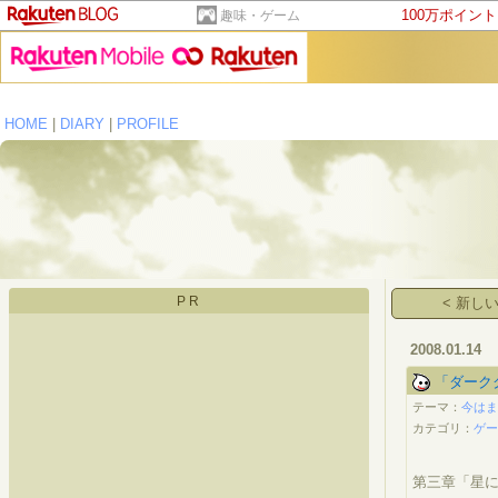
100万ポイン
趣味・ゲーム
HOME
|
DIARY
|
PROFILE
PR
< 新し
2008.01.14
「ダーク
テーマ：
今はま
カテゴリ：
ゲ
第三章「星