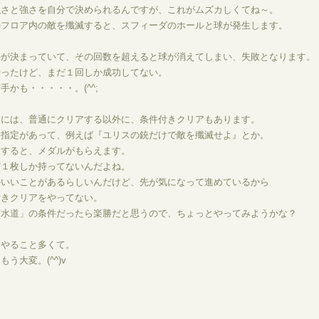
強さと強さを自分で決められるんですが、これがムズカしくてね～。
のフロア内の敵を殲滅すると、スフィーダのホールと球が発生します。
かが決まっていて、その回数を超えると球が消えてしまい、失敗となります。
やったけど、まだ１回しか成功してない。
手かも・・・・・。(^^;
内には、普通にクリアする以外に、条件付きクリアもあります。
に指定があって、例えば『ユリスの銃だけで敵を殲滅せよ』とか。
アすると、メダルがもらえます。
だ１枚しか持ってないんだよね。
かいいことがあるらしいんだけど、先が気になって進めているから
付きクリアをやってない。
下水道」の条件だったら楽勝だと思うので、ちょっとやってみようかな？
トやること多くて。
う大変。(^^)v