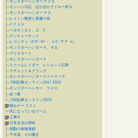
モンスターハンター Ｐ２Ｇ
モンハン日記 ぽかぽかアイルー村Ｇ
モンスターハンター Ｐ３
レイトン教授と悪魔の箱
ＦＦ１０
ベヨネッタ１、２、3
アンチャーテッド
レゴシティ（ｱﾝﾀﾞｰｶﾊﾞｰ、ﾑｰﾋﾞｰｻﾞｹﾞｰﾑ）
モンスターハンター４、４Ｇ
マリオカート
モンスターハンターＸ
トゥームレイダー レジェンド以降
ラチェット＆クランク
モンスターハンターストーリーズ
刀剣乱舞オンライン2017-2022
モンスターハンター ライズ
あつ森
刀剣乱舞オンライン2023-
積みゲー リスト
気になっているゲーム
工事中
日常生活の理科
感動の食物連鎖
下水道、その働き