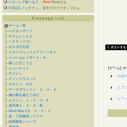
トロントで食べるラ…
New!
Blackさん
7/19(日) メンテナン…
楽天ブログスタッフさん
Freepage List
ゲーム一覧
バイオハザード
サイレントヒル
ＩＣＯ（イコ）
ゼルダの伝説
スターフォックスアドベンチャ
トゥームレイダー１～６
探しに行こうよ
[ゲーム]
エコーナイト
サイレン
Swit
ディノクライシス
エネミー・ゼロ
ピク
アークザラッド１・２・３・４
俺の屍を越えてゆけ
ピク
ピクミン １・２・３・4
鬼武者１・２・３・新
Devil May Cry １・２・３
真・三国無双シリーズ
戦国無双シリーズ
悪代官