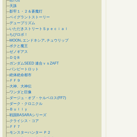
天誅
影牢１・２＆蒼魔灯
ベイグラントストーリー
デュープリズム
いただきストリートＳｐｅｃｉａｌ
ちびロボ！
MOON､エンドネシア､チュウリップ
ボクと魔王
ゼノギアス
ＤＱ８
ガンダムSEED 連合ｖｓZAFT
バンピートロット
絶体絶命都市
ＦＦ９
大神、大神伝
ワンダと巨像
ダージュ・オブ・ケルベロス(FF7)
ダーク・クロニクル
Ｂｕｌｌｙ
戦国BASARAシリーズ
クライシス・コア
ＦＦ７
モンスターハンター Ｐ２