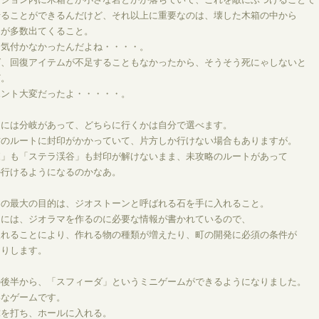
せることができるんだけど、それ以上に重要なのは、壊した木箱の中から
ムが多数出てくること。
も気付かなかったんだよね・・・・。
ば、回復アイテムが不足することもなかったから、そうそう死にゃしないと
ど。
ホント大変だったよ・・・・・。
内には分岐があって、どちらに行くかは自分で選べます。
方のルートに封印がかかっていて、片方しか行けない場合もありますが。
森」も「ステラ渓谷」も封印が解けないまま、未攻略のルートがあって
か行けるようになるのかなあ。
内の最大の目的は、ジオストーンと呼ばれる石を手に入れること。
ンには、ジオラマを作るのに必要な情報が書かれているので、
入れることにより、作れる物の種類が増えたり、町の開発に必須の条件が
たりします。
の後半から、「スフィーダ」というミニゲームができるようになりました。
いなゲームです。
球を打ち、ホールに入れる。