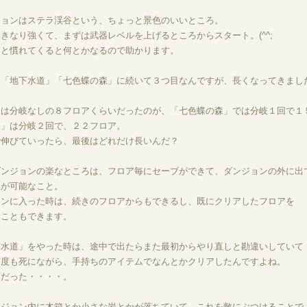
ジョンはステラ渓谷という、ちょっと景色のいいところ。
きなり強くて、まずは武器レベルを上げるところからスタート。(^^;
っと慣れてくると何とかなるので助かります。
は「地下水道」「七色蝶の森」に続いて３つ目なんですが、長くなってきまし
」は分岐なしの８フロアくらいだったのが、「七色蝶の森」では分岐１回で１
谷」は分岐２回で、２２フロア。
で伸びていったら、最後はどれだけ長いんだ？
ダンジョンの楽なところは、フロア毎にセーブができて、ダンジョンの外に出
理が可能なこと。
ョンに入った時は、続きのフロアからもできるし、既にクリアしたフロアを
ぶこともできます。
下水道」をやった時は、途中で出たらまた最初からやり直しと勘違いしていて
何度も死にながら、手持ちのアイテムでなんとかクリアしたんですよね。
変だった・・・・。
ンジョン内に木箱とか小さな岩とかが落ちていて、これを敵にぶつけることで