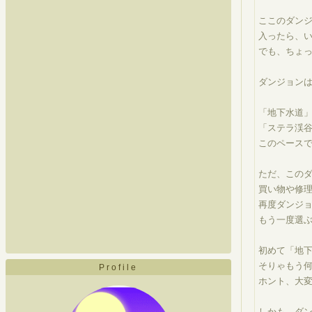
ここのダン
入ったら、い
でも、ちょ
ダンジョン
「地下水道
「ステラ渓
このペース
ただ、この
買い物や修
再度ダンジ
もう一度選
初めて「地
そりゃもう
Profile
ホント、大
しかも、ダ