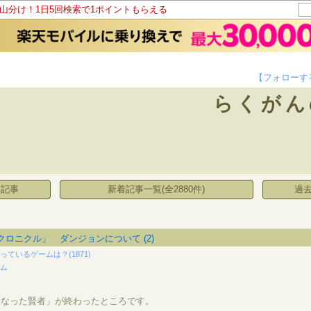
ト山分け！1日5回検索で1ポイントもらえる
【フォローす
らくがん
い記事
新着記事一覧(全2880件)
過去
クロニクル」 ダンジョンについて
(2)
っているゲームは？(1871)
ーム
になった賢者」が終わったところです。