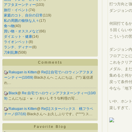
打つ方向と
アフタヌーンティー
(103)
旅行・イベント
(74)
ダンジョン
家庭のコト、自分の日常
(119)
私の周囲の愉快な人々
(17)
何回打てる
食べ物
(40)
５回くらい
買い物・オススメなど
(66)
こういうの苦
ダイエット・健康
(14)
ライオンペット
(8)
ランチ、ディナー
(8)
ダンジョン
刀剣乱舞
(508)
フロアごと
これをクリ
Comments
メダル、ま
Rakugan is Kitten
@
Re[1]:自宅でハロウィンアフタヌ
集めると何
ーンティー(10/09)
Blackさんへ こんにちは。(^^) 返信遅
戻って条件
れ…
今なら「地
Black
@
Re:自宅でハロウィンアフタヌーンティー(10/0
9)
こんにちは・ｗ・ﾉ おいしそうな料理の写…
いや、ホン
楽しすぎて、も
Rakugan is Kitten
@
Re[1]:スターバックス 桃フラペ
チーノ(07/16)
Blackさんへ お久しぶりです。(*^^*) ス…
Favorite Blog