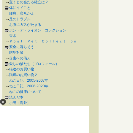
宝くじの当たる確立は？
体にイイこと
腰痛、寝ちがえ
足のトラブル
お腹にガスがたまる
ポン・デ・ライオン コレクション
香水
Ｐｏｓｔ Ｐｅｔ Ｃｏｌｌｅｃｔｉｏｎ
安全に暮らそう
防犯対策
災害への備え
愛しの猫たち（プロフィール）
猫達のお買い物
猫達のお買い物２
ねこ日記 2005-2007年
ねこ日記 2008-2020年
ねこの健康について
読んだ本
×
小説（海外）
小説（作家別・ア～ナ行）
小説（作家別・ハ～ワ行）
エッセイ、ドキュメンタリー他
時代小説
動物が出てくる本