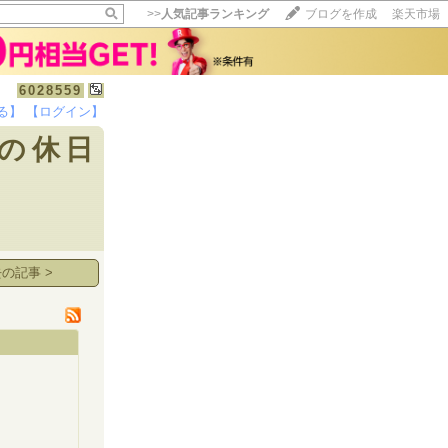
>>
人気記事ランキング
ブログを作成
楽天市場
6028559
る】
【ログイン】
【毎日開催】
の休日
15記事にいいね！で1ポイント
10秒滞在
いいね!
--
/
--
の記事 >