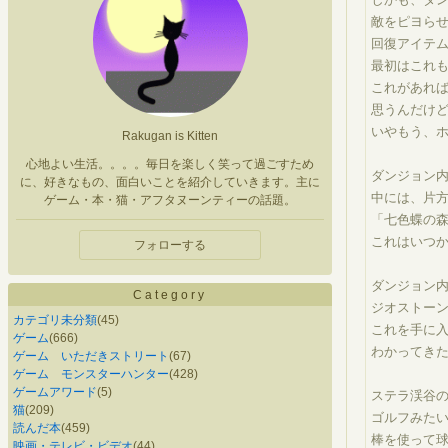
敵をピヨら
回復アイテ
最初はこれ
これがあれ
思うんだけ
いやもう、
Rakugan is Kitten
心地よい生活。。。。毎日を楽しく笑って過ごすため
ダンジョン
に、好きなもの、面白いことを紹介していきます。主に
中には、片
ゲーム・本・猫・アフタヌーンティーの話題。
「七色蝶の
これはいつ
フォローする
ダンジョン
Category
ジオストー
カテゴリ未分類
(45)
これを手に
ゲーム
(666)
わかってき
ゲーム いただきストリート
(67)
ゲーム モンスターハンター
(428)
ゲームアワード
(5)
ステラ渓谷
猫
(209)
ゴルフみた
読んだ本
(459)
棒を使って
映画・テレビ・ビデオ
(44)