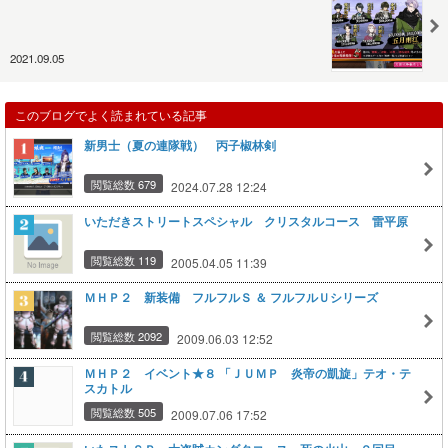
2021.09.05
このブログでよく読まれている記事
新男士（夏の連隊戦） 丙子椒林剣
閲覧総数 679
2024.07.28 12:24
いただきストリートスペシャル クリスタルコース 雷平原
閲覧総数 119
2005.04.05 11:39
ＭＨＰ２ 新装備 フルフルＳ ＆ フルフルＵシリーズ
閲覧総数 2092
2009.06.03 12:52
ＭＨＰ２ イベント★８ 「ＪＵＭＰ 炎帝の凱旋」テオ・テ
スカトル
閲覧総数 505
2009.07.06 17:52