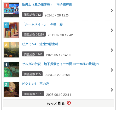
新男士（夏の連隊戦） 丙子椒林剣
閲覧総数 712
2024.07.28 12:24
「ルームメイト」 今邑 彩
閲覧総数 39299
2011.07.28 12:42
ピクミン4 追憶の原生林
閲覧総数 1748
2025.05.17 14:00
ゼルダの伝説 地下探索とイーガ団 コーガ様の最期(?)
閲覧総数 255
2023.08.27 22:58
ピクミン4 王の穴
閲覧総数 1975
2025.06.10 22:11
もっと見る