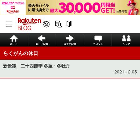
ホーム
新しい記事
過去の記事
コメント
シェア
らくがんの休日
新景諏 二十四節季 冬至・冬牡丹
2021.12.05