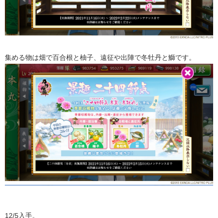
集める物は畑で百合根と柚子、遠征や出陣で冬牡丹と鰤です。
12/5入手。