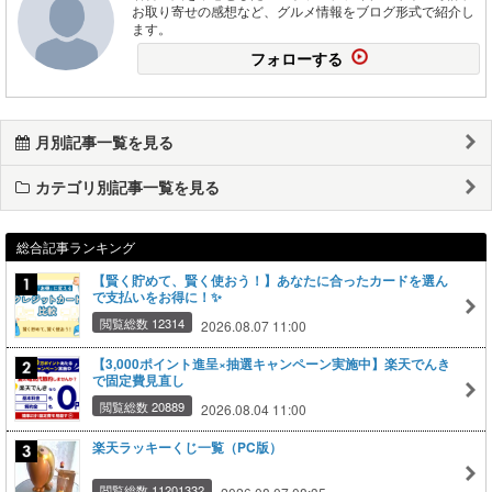
お取り寄せの感想など、グルメ情報をブログ形式で紹介し
ます。
フォローする
月別記事一覧を見る
カテゴリ別記事一覧を見る
総合記事ランキング
【賢く貯めて、賢く使おう！】あなたに合ったカードを選ん
で支払いをお得に！✨
閲覧総数 12314
2026.08.07 11:00
【3,000ポイント進呈×抽選キャンペーン実施中】楽天でんき
で固定費見直し
閲覧総数 20889
2026.08.04 11:00
楽天ラッキーくじ一覧（PC版）
閲覧総数 11201332