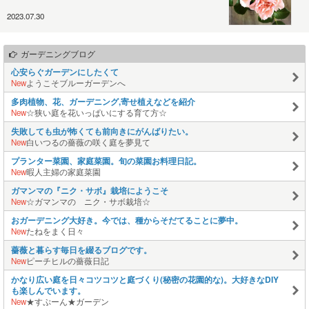
2023.07.30
ガーデニングブログ
心安らぐガーデンにしたくて
New
ようこそブルーガーデンへ
多肉植物、花、ガーデニング,寄せ植えなどを紹介
New
☆狭い庭を花いっぱいにする育て方☆
失敗しても虫が怖くても前向きにがんばりたい。
New
白いつるの薔薇の咲く庭を夢見て
プランター菜園、家庭菜園。旬の菜園お料理日記。
New
暇人主婦の家庭菜園
ガマンマの『ニク・サボ』栽培にようこそ
New
☆ガマンマの ニク・サボ栽培☆
おガーデニング大好き。今では、種からそだてることに夢中。
New
たねをまく日々
薔薇と暮らす毎日を綴るブログです。
New
ピーチヒルの薔薇日記
かなり広い庭を日々コツコツと庭づくり(秘密の花園的な)。大好きなDIY
も楽しんでいます。
New
★すぷーん★ガーデン