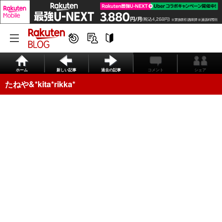
ホーム
新しい記事
過去の記事
コメント
シェア
たねや&*kita*rikka*