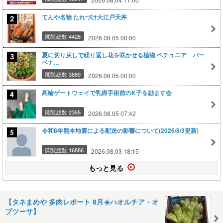
てんや名物 たれづけ大江戸天丼
閲覧総数 4426
2026.08.05 00:00
夏に切り戻しで繰り返し花を咲かせる植物 ペチュニア バー
ベナ…
閲覧総数 3889
2026.08.05 00:00
高輪ゲートウェイで乳癌手術前のK子を励ます会
閲覧総数 2365
2026.08.05 07:42
令和8年熊本地震による配送の影響について(2026/8/3更新)
閲覧総数 16886
2026.08.03 18:15
もっと見る
【タネまめや 多肉レポート 8月☀️ハオルチア・オ
ブツーサ】