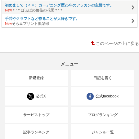
初めまして（＾＾）ガーデニング歴25年のアラカンの主婦です。
New
＊*＊ばぁばの薔薇の花園＊*＊
手芸やクラフトなど作ることが大好きです。
New
そら豆プリント倶楽部
このページの上に戻る
メニュー
新規登録
日記を書く
公式X
公式facebook
サービストップ
ブログランキング
記事ランキング
ジャンル一覧