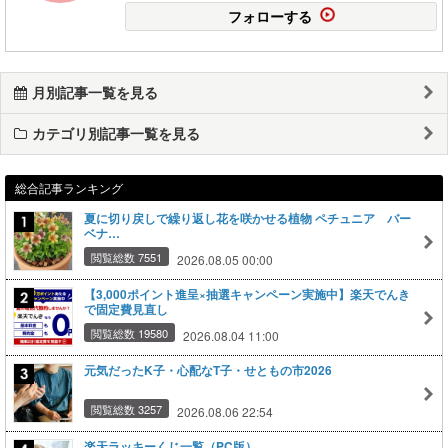
フォローする
月別記事一覧を見る
カテゴリ別記事一覧を見る
総合記事ランキング
夏に切り戻しで繰り返し花を咲かせる植物 ペチュニア バー
ベナ…
閲覧総数 7551
2026.08.05 00:00
【3,000ポイント進呈×抽選キャンペーン実施中】楽天でんき
で固定費見直し
閲覧総数 19580
2026.08.04 11:00
元気だったK子・心配なT子・せともの市2026
閲覧総数 3257
2026.08.06 22:54
楽天ラッキーくじ一覧（PC版）