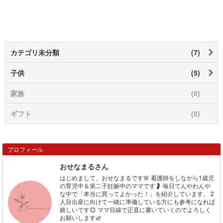
カテゴリ未分類
(7)
子供
(5)
家族
(0)
ギフト
(0)
プロフィール
おせなまるさん
はじめまして、おせなまるです🌸 看護師をしながら1歳児
の育児中＆第二子妊娠中のママです🤰 毎日てんやわんや
な中で「本当に買ってよかった！」を紹介しています。 2
人目出産に向けて一緒に準備している方にも参考になれば
嬉しいです😊 ママ目線で正直に書いていくのでよろしく
お願いします🌿