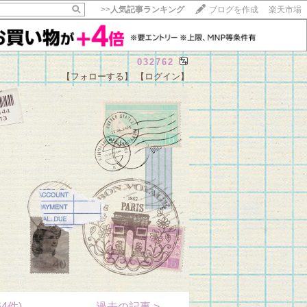
>>
人気記事ランキング
ブログを作成
楽天市場
032762
【フォローする】
【ログイン】
【毎日開催】
15記事にいいね！で1ポイント
10秒滞在
いいね!
--
/
--
4件)
過去の記事 >