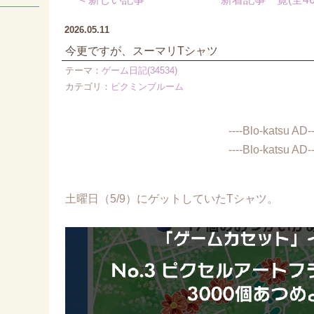
2026.05.11
今更ですが、スーマリTシャツ
テーマ：
ゲーム日記(34534)
カテゴリ：
ピクミンブルーム
----Blo-katsu AD--
----Blo-katsu AD--
土曜日（5/9）にゲットしていたTシャツ。