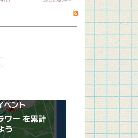
--
--