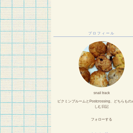
プロフィール
snail track
ピクミンブルームとPostcrossing、どちらも
しむ日記
フォローする