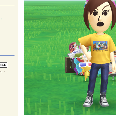
場！
イト