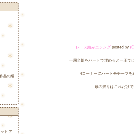
レース編みエジング
posted by
(C
一周全部をハートで埋めると一玉で
4コーナーにハートモチーフを
作品の紹
糸の残りはこれだけで
「ニット ア