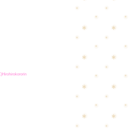
C)Hirohirokororin