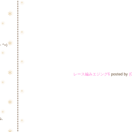
^=)
レース編みエジング6
posted by
(
ね。