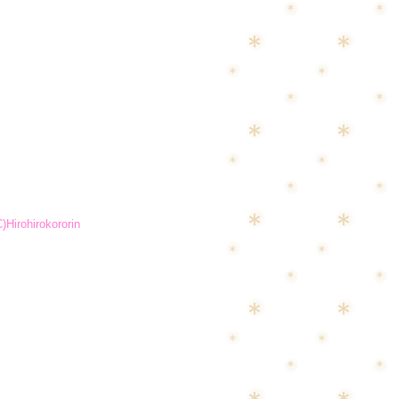
C)Hirohirokororin