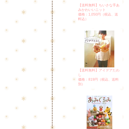
【送料無料】ちいさな手あ
みかわいいニット
価格：1,050円（税込、送
料込）
【送料無料】アイデアたわ
し
価格：819円（税込、送料
別）