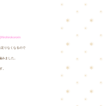
)Hirohirokororin
は足りなくなるので
編みました。
す。