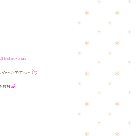
C)Hirohirokororin
いかったですね～
を数枚