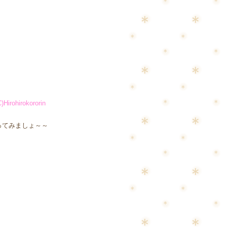
C)Hirohirokororin
ってみましょ～～