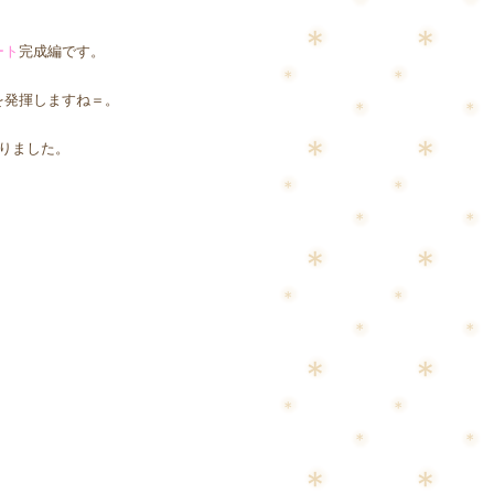
ート
完成編です。
を発揮しますね＝。
りました。