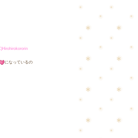
C)Hirohirokororin
になっているの