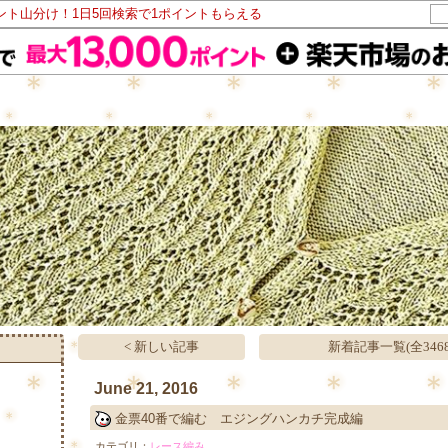
イント山分け！1日5回検索で1ポイントもらえる
< 新しい記事
新着記事一覧(全3468
June 21, 2016
金票40番で編む エジングハンカチ完成編
カテゴリ：
レース編み