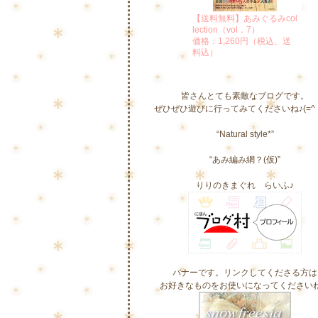
【送料無料】あみぐるみcol
lection（vol．7）
価格：1,260円（税込、送
料込）
皆さんとても素敵なブログです。
ぜひぜひ遊びに行ってみてくださいね♪(=^・
“Natural style*”
“あみ編み網？(仮)”
りりのきまぐれ らいふ♪
バナーです。リンクしてくださる方は
お好きなものをお使いになってください