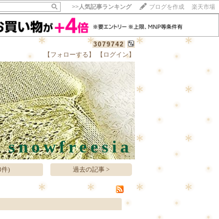
>>
人気記事ランキング
ブログを作成
楽天市場
3079742
【フォローする】
【ログイン】
【毎日開催】
15記事にいいね！で1ポイント
10秒滞在
いいね!
--
/
--
snowfreesia
件)
過去の記事 >