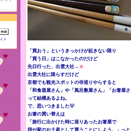
イト
「買おう」というきっかけが起きない限り
「買う日」は
こなかったのだけど
先日行った、出雲大社→
★
出雲大社に限らすだけど
京都でも観光スポットの寺巡りやらすると
「和食器屋さん」や「風呂敷屋さん」「お箸屋さ
って結構あるよね。
で、思いつきました💡
お箸の買い替えは
「旅行に出かけた時に巡りあったお箸屋で
我が家のお土産として買うことにしよう。」っと