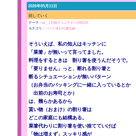
2026年05月11日
回していく
テーマ：
φ(._.)主婦のつぶやき☆(56519)
カテゴリ：
パート休日の備忘録
そういえば、私の知人はキッチンに
「菜箸」が無いって言ってました。
料理をするときは 割り箸を使うんだそうで。
「要りません」っと、断れる割り箸と
断るシチュエーションが無いパターン
（お弁当のパッキングに一緒に入っているとか
出前のお寿司とか）
は、幾らかあるから
貰い物（おまけ）の割り箸は
どこの家庭にも結構ある。
菜箸代わりに割り箸を使い捨てていけば
「物は増えず」スッキリ感が