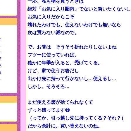
一応、私も物を買うときは
絶対「お気に入り圏内」でないと買いたくないし
お気に入りだからこそ
壊れたわけでも、使えないわけでも無いなら
次は買わない派なので。
土
1
で、お箸は そうそう折れたりしないよね
8
フツーに使っていれば。
5
確かに年季が入ると、禿げてくる。
2
けど、家で使うお箸だし
9
出かけ先に持って行かないし…使えるし…
5
しかし、そろそろ…
まだ使える箸が捨てられなくて
ずっと残ってます😅
（ってか、引っ越し先に持ってくる？それ？）
だから余計に、買い替えないのね。