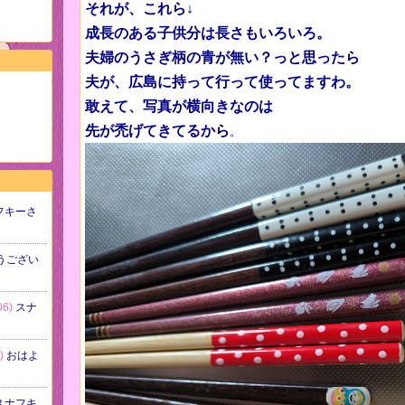
それが、これら↓
成長のある子供分は長さもいろいろ。
夫婦のうさぎ柄の青が無い？っと思ったら
夫が、広島に持って行って使ってますわ。
敢えて、写真が横向きなのは
先が禿げてきてるから
。
フキーさ
うござい
6)
スナ
)
おはよ
スナフキ