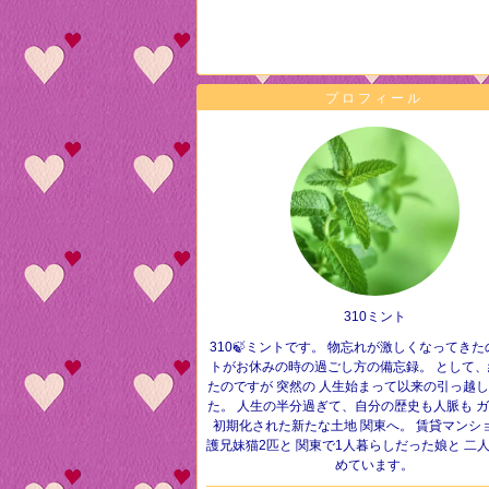
プロフィール
310ミント
310🍃ミントです。 物忘れが激しくなってきた
トがお休みの時の過ごし方の備忘録。 として、
たのですが 突然の 人生始まって以来の引っ越
た。 人生の半分過ぎて、自分の歴史も人脈も 
初期化された新たな土地 関東へ。 賃貸マンショ
護兄妹猫2匹と 関東で1人暮らしだった娘と 二
めています。