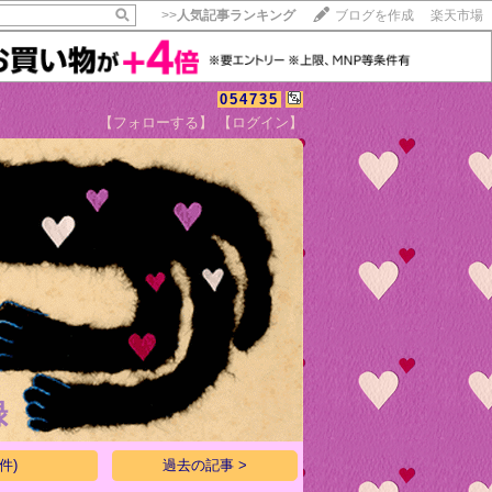
>>
人気記事ランキング
ブログを作成
楽天市場
054735
【フォローする】
【ログイン】
【毎日開催】
15記事にいいね！で1ポイント
10秒滞在
いいね!
--
/
--
録
件)
過去の記事 >