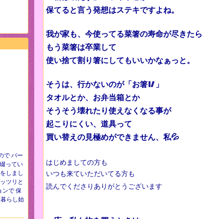
保てると言う発想はステキですよね。
我が家も、今使ってる菜箸の寿命が尽きたら
もう菜箸は卒業して
使い捨て割り箸にしてもいいかなぁっと。
そうは、行かないのが「お箸🥢」
タオルとか、お弁当箱とか
そうそう壊れたり使えなくなる事が
起こりにくい、道具って
買い替えの見極めができません、私💦
ので パー
はじめましての方も
綴ってい
しをしまし
いつも来ていただいてる方も
ガッツリと
読んでくださりありがとうございます
ンで 保
人暮らし始