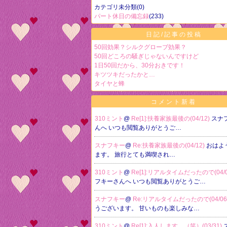
カテゴリ未分類
(0)
パート休日の備忘録
(233)
日記/記事の投稿
50回効果？シルクグローブ効果？
50回どころの騒ぎじゃないんですけど
1日50回だから、30分おきです！
キツツキだったかと…
タイヤと蜂
コメント新着
310ミント
@
Re[1]:扶養家族最後の(04/12)
スナ
んへ いつも閲覧ありがとうご…
スナフキー
@
Re:扶養家族最後の(04/12)
おはよ
ます。 旅行とても満喫され…
310ミント
@
Re[1]:リアルタイムだったので(04/0
フキーさんへ いつも閲覧ありがとうご…
スナフキー
@
Re:リアルタイムだったので(04/06
うございます。 甘いものも楽しみな…
310ミント
@
Re[1]:入人します （笑）(03/31)