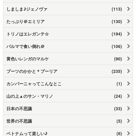
しましま♪ジェノヴァ
(113)
たっぷり＠エミリア
(130)
トリノはエレガンテ☆
(194)
パルマで食い倒れ＠
(106)
黄色いレンガのマルケ
(90)
ブーツのかかと＊プーリア
(235)
カンパーニャってこんなとこ
(1)
山の上▲のサン・マリノ
(24)
日本の不思議
(33)
世界の不思議
(5)
ベトナムって楽しい♪
(6)