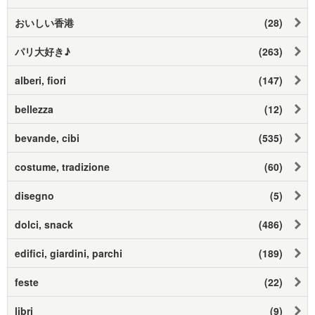
おいしい香港
(28)
パリ大好き♪
(263)
alberi, fiori
(147)
bellezza
(12)
bevande, cibi
(535)
costume, tradizione
(60)
disegno
(5)
dolci, snack
(486)
edifici, giardini, parchi
(189)
feste
(22)
libri
(9)