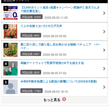
【3,000ポイント進呈×抽選キャンペーン実施中】楽天でんき
で固定費見直し
閲覧総数 16305
2026.08.04 11:00
てんや名物 たれづけ大江戸天丼
閲覧総数 4840
2026.08.05 00:00
夏に切り戻しで繰り返し花を咲かせる植物 ペチュニア バー
ベナ…
閲覧総数 5367
2026.08.05 00:00
高輪ゲートウェイで乳癌手術前のK子を励ます会
閲覧総数 2620
2026.08.05 07:42
令和8年熊本地震による配送の影響について(2026/8/3更新)
閲覧総数 17383
2026.08.03 18:15
もっと見る