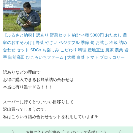
【ふるさと納税】訳あり 野菜セット 約3〜4種 5000円 おためし 農
家のおすそわけ [ 野菜 やさい ベジタブル 季節 旬 お試し 冷蔵 詰め
合わせ セット SDGs お楽しみ こだわり 料理 産地直送 農家 農業 岩
手 陸前高田 ひころいちファーム ] 大根 白菜 トマト ブロッコリー
訳ありなどの理由で
お得に購入できるお野菜詰め合わせは
本当に有り難すぎる！！！
スーパーに行くとついつい目移りして
沢山買ってしまうので、
私はこういう詰め合わせセットを利用しています🥦
お気に入りの記事を「いいね！」で応援しよう