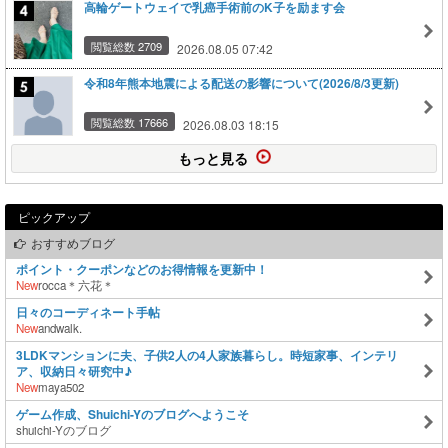
高輪ゲートウェイで乳癌手術前のK子を励ます会
閲覧総数 2709
2026.08.05 07:42
令和8年熊本地震による配送の影響について(2026/8/3更新)
閲覧総数 17666
2026.08.03 18:15
もっと見る
ピックアップ
おすすめブログ
ポイント・クーポンなどのお得情報を更新中！
New
rocca＊六花＊
日々のコーディネート手帖
New
andwalk.
3LDKマンションに夫、子供2人の4人家族暮らし。時短家事、インテリ
ア、収納日々研究中♪
New
maya502
ゲーム作成、Shuichi-Yのブログへようこそ
shuichi-Yのブログ