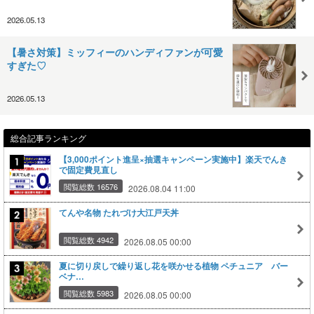
2026.05.13
【暑さ対策】ミッフィーのハンディファンが可愛
すぎた♡
2026.05.13
総合記事ランキング
【3,000ポイント進呈×抽選キャンペーン実施中】楽天でんき
で固定費見直し
閲覧総数 16576
2026.08.04 11:00
てんや名物 たれづけ大江戸天丼
閲覧総数 4942
2026.08.05 00:00
夏に切り戻しで繰り返し花を咲かせる植物 ペチュニア バー
ベナ…
閲覧総数 5983
2026.08.05 00:00