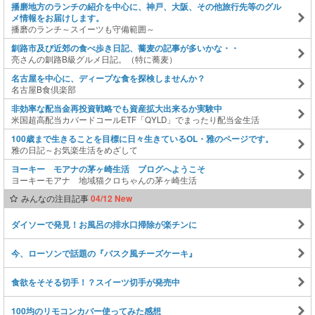
播磨地方のランチの紹介を中心に、神戸、大阪、その他旅行先等のグル
メ情報をお届けします。
播磨のランチ～スイーツも守備範囲～
釧路市及び近郊の食べ歩き日記、蕎麦の記事が多いかな・・
亮さんの釧路B級グルメ日記。（特に蕎麦）
名古屋を中心に、ディープな食を探検しませんか？
名古屋B食倶楽部
非効率な配当金再投資戦略でも資産拡大出来るか実験中
米国超高配当カバードコールETF「QYLD」でまったり配当金生活
100歳まで生きることを目標に日々生きているOL・雅のページです。
雅の日記～お気楽生活をめざして
ヨーキー モアナの茅ヶ崎生活 ブログへようこそ
ヨーキーモアナ 地域猫クロちゃんの茅ヶ崎生活
みんなの注目記事
04/12 New
ダイソーで発見！お風呂の排水口掃除が楽チンに
今、ローソンで話題の『バスク風チーズケーキ』
食欲をそそる切手！？スイーツ切手が発売中
100均のリモコンカバー使ってみた感想