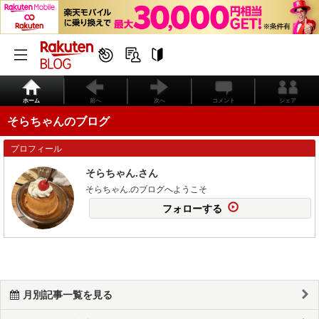
ホーム
前へ
次へ
コメント
シェア
そらちゃんのブログ
プロフィール
そらちゃん.さん
そらちゃん.のブログへようこそ
フォローする
月別記事一覧を見る