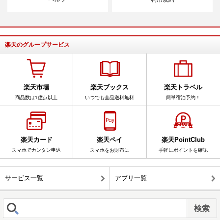
楽天のグループサービス
楽天市場
楽天ブックス
楽天トラベル
商品数は1億点以上
いつでも全品送料無料
簡単宿泊予約！
楽天カード
楽天ペイ
楽天PointClub
スマホでカンタン申込
スマホをお財布に
手軽にポイントを確認
サービス一覧
アプリ一覧