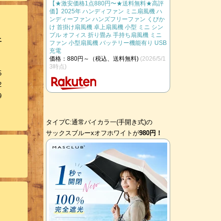
【★激安価格1点880円〜★送料無料★高評
価】2025年 ハンディファン ミニ扇風機 ハ
ンディーファン ハンズフリーファン くびか
け 首掛け扇風機 卓上扇風機 小型 ミニ シン
プル オフィス 折り畳み 手持ち扇風機 ミニ
土
ファン 小型扇風機 バッテリー機能有り USB
充電
価格：880円～（税込、送料無料)
(2026/5/1
3時点)
5
2
9
タイプC:通常バイカラ一(手開き式)の
​​サックスブルーxオフホワイトが
980円！