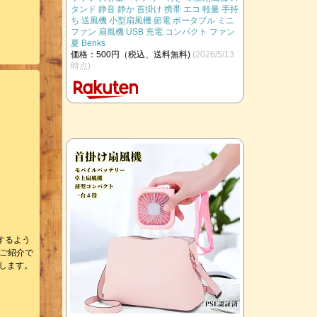
タンド 静音 静か 首掛け 携帯 エコ 軽量 手持
ち 送風機 小型扇風機 節電 ボータブル ミニ
ファン 扇風機 USB 充電 コンパクト ファン
夏 Benks
価格：500円（税込、送料無料)
(2026/5/13
時点)
するよう
をご紹介で
します。