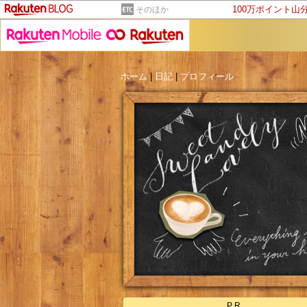
100万ポイント山
そのほか
ホーム
|
日記
|
プロフィール
PR