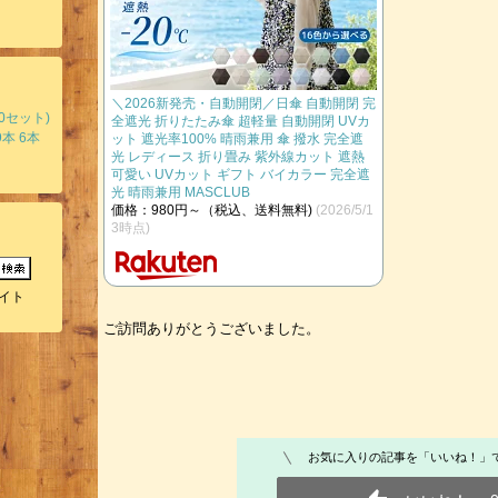
＼2026新発壳・自動開閉／日傘 自動開閉 完
0セット)
全遮光 折りたたみ傘 超軽量 自動開閉 UVカ
9本 6本
ット 遮光率100% 晴雨兼用 傘 撥水 完全遮
光 レディース 折り畳み 紫外線カット 遮熱
可愛い UVカット ギフト バイカラー 完全遮
光 晴雨兼用 MASCLUB
価格：980円～（税込、送料無料)
(2026/5/1
3時点)
イト
​ご訪問ありがとうございました。
お気に入りの記事を「いいね！」