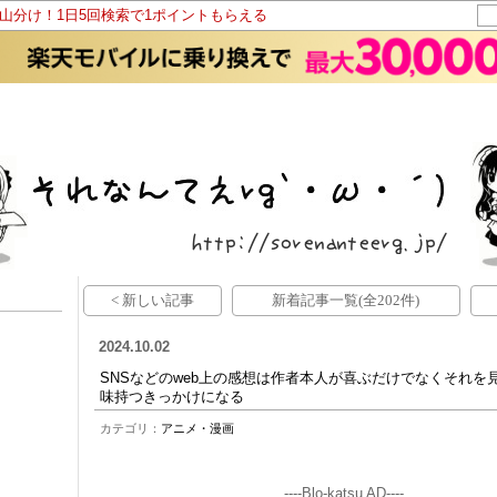
ト山分け！1日5回検索で1ポイントもらえる
< 新しい記事
新着記事一覧(全202件)
2024.10.02
SNSなどのweb上の感想は作者本人が喜ぶだけでなくそれを
味持つきっかけになる
カテゴリ：
アニメ・漫画
----Blo-katsu AD----