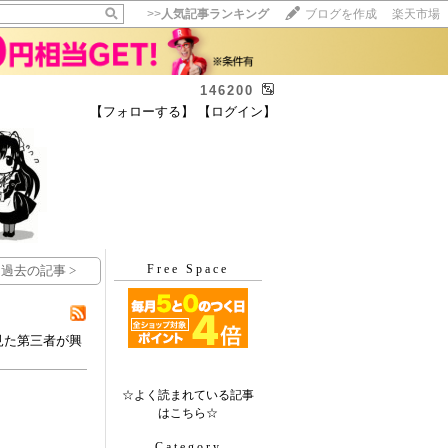
>>
人気記事ランキング
ブログを作成
楽天市場
146200
【フォローする】
【ログイン】
【毎日開催】
15記事にいいね！で1ポイント
10秒滞在
いいね!
--
/
--
Free Space
過去の記事 >
見た第三者が興
☆よく読まれている記事
はこちら☆
Category