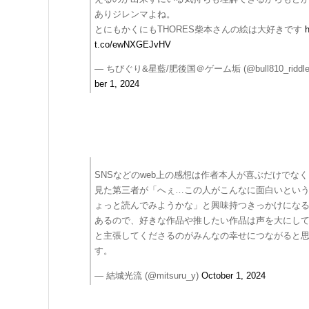
ありジレンマよね。
とにもかくにもTHORES柴本さんの絵は大好きです
h
t.co/ewNXGEJvHV
— ちびぐり&星藍/肥後国＠ゲーム垢 (@bull810_riddl
ber 1, 2024
SNSなどのweb上の感想は作者本人が喜ぶだけでな
見た第三者が「へぇ…この人がこんなに面白いとい
ょっと読んでみようかな」と興味持つきっかけにな
あるので、好きな作品や推したい作品は声を大にし
と主張してくださるのがみんなの幸せにつながると
す。
— 結城光流 (@mitsuru_y)
October 1, 2024