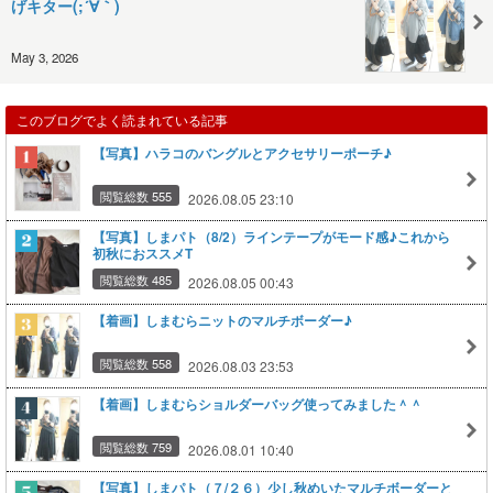
げキター(;´∀｀)
May 3, 2026
このブログでよく読まれている記事
【写真】ハラコのバングルとアクセサリーポーチ♪
閲覧総数 555
2026.08.05 23:10
【写真】しまパト（8/2）ラインテープがモード感♪これから
初秋におススメT
閲覧総数 485
2026.08.05 00:43
【着画】しまむらニットのマルチボーダー♪
閲覧総数 558
2026.08.03 23:53
【着画】しまむらショルダーバッグ使ってみました＾＾
閲覧総数 759
2026.08.01 10:40
【写真】しまパト（７/２６）少し秋めいたマルチボーダーと