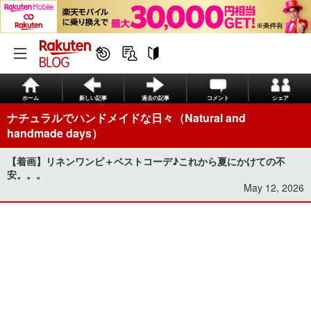
ホーム
新しい記事
過去の記事
コメント
シェア
ナチュラルでハンドメイドな日々（Natural and
handmade days）
【着画】リネンワンピ＋ベストコーデ♪これから夏にかけての不
安。。。
May 12, 2026