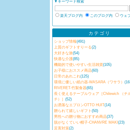
▼キーワード検索
楽天ブログ内
このブログ内
ウェ
カテゴリ
ショップ情報
(491)
上質のギフトすりーる
(2)
大好きな旅
(54)
快適な介護
(85)
機能的で使いやすい生活雑貨
(105)
お子様におススメ商品
(60)
日常のあれこれ
(125)
環境に優しい紙の器-WASARA（ワサラ）
(16
RIVERET-竹製食器
(65)
長く使えるテーブルウェア［Chilewich （
チ）］
(52)
お洒落なエプロンOTTO HUIT
(14)
贈られて嬉しいギフト
(50)
男性への贈り物におすすめ商品
(37)
脱がなくていい帽子-CHANVRE MAKI
(23)
災害対策
(2)