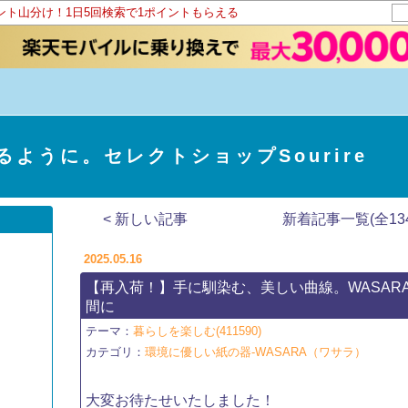
イント山分け！1日5回検索で1ポイントもらえる
ように。セレクトショップSourire
< 新しい記事
新着記事一覧(全134
2025.05.16
【再入荷！】手に馴染む、美しい曲線。WASAR
間に
テーマ：
暮らしを楽しむ(411590)
カテゴリ：
環境に優しい紙の器-WASARA（ワサラ）
大変お待たせいたしました！