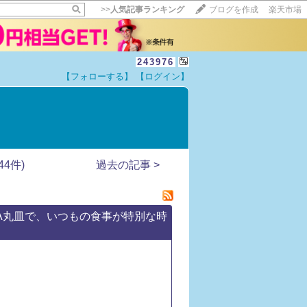
>>
人気記事ランキング
ブログを作成
楽天市場
243976
【フォローする】
【ログイン】
【毎日開催】
15記事にいいね！で1ポイント
10秒滞在
いいね!
--
/
--
4件)
過去の記事 >
A丸皿で、いつもの食事が特別な時