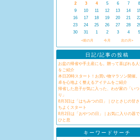
2
3
4
5
6
7
9
10
11
12
13
14
1
16
17
18
19
20
21
2
23
24
25
26
27
28
2
30
31
1
2
3
4
<前の月
今月
次の月>
日記/記事の投稿
お盆の帰省や手土産にも。贈って喜ばれる人
をご紹介
本日20時スタート！お買い物マラソン開催
卓を心地よく整えるアイテムをご紹介
帰省した息子が気に入った、わが家の「いつ
り」
8月3日は「はちみつの日」｜ひとさじの甘
ちよくスタート
8月2日は「おやつの日」｜お気に入りの器
ひと息
キーワードサーチ