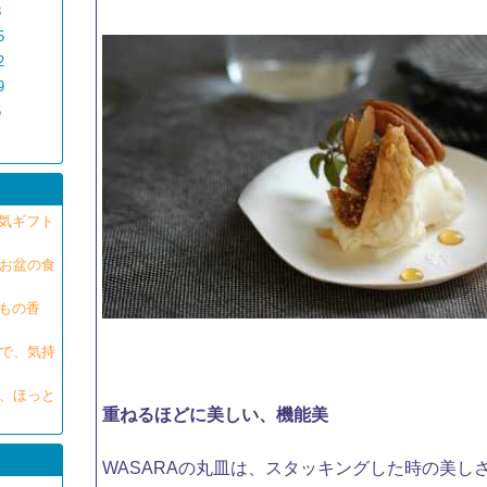
8
5
2
9
5
気ギフト
。お盆の食
もの香
さで、気持
で、ほっと
重ねるほどに美しい、機能美
​WASARAの丸皿は、スタッキングした時の美し