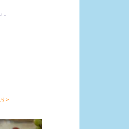
」。
入り＞