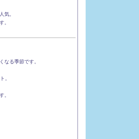
も人気。
す。
くなる季節です。
ート。
す。