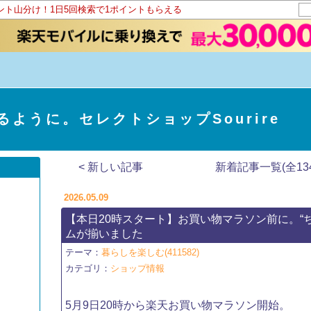
イント山分け！1日5回検索で1ポイントもらえる
ように。セレクトショップSourire
< 新しい記事
新着記事一覧(全134
2026.05.09
【本日20時スタート】お買い物マラソン前に。“
ムが揃いました
テーマ：
暮らしを楽しむ(411582)
カテゴリ：
ショップ情報
5月9日20時から楽天お買い物マラソン開始。