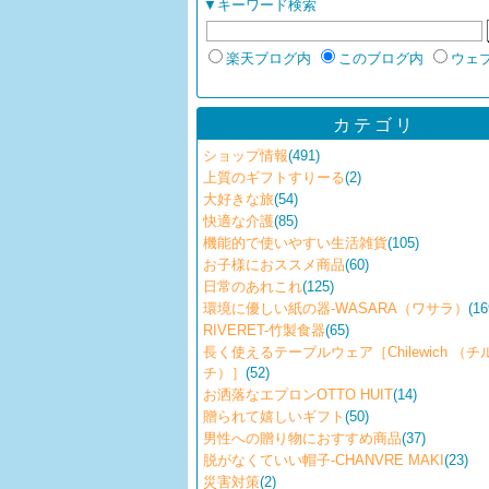
▼キーワード検索
楽天ブログ内
このブログ内
ウェ
カテゴリ
ショップ情報
(491)
上質のギフトすりーる
(2)
大好きな旅
(54)
快適な介護
(85)
機能的で使いやすい生活雑貨
(105)
お子様におススメ商品
(60)
日常のあれこれ
(125)
環境に優しい紙の器-WASARA（ワサラ）
(16
RIVERET-竹製食器
(65)
長く使えるテーブルウェア［Chilewich （
チ）］
(52)
お洒落なエプロンOTTO HUIT
(14)
贈られて嬉しいギフト
(50)
男性への贈り物におすすめ商品
(37)
脱がなくていい帽子-CHANVRE MAKI
(23)
災害対策
(2)