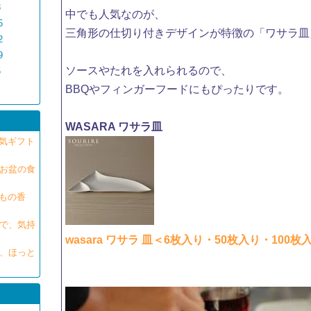
8
中でも人気なのが、
5
三角形の仕切り付きデザインが特徴の「ワサラ皿
2
9
ソースやたれを入れられるので、
5
BBQやフィンガーフードにもぴったりです。
WASARA ワサラ皿
気ギフト
。お盆の食
もの香
さで、気持
wasara ワサラ 皿＜6枚入り・50枚入り・100枚
で、ほっと