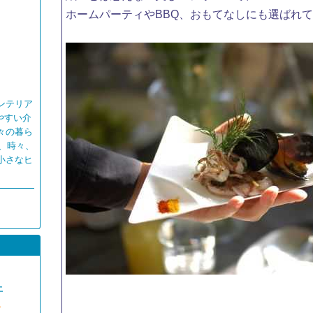
ホームパーティやBBQ、おもてなしにも選ばれ
ンテリア
やすい介
々の暮ら
、時々、
小さなヒ
土
1