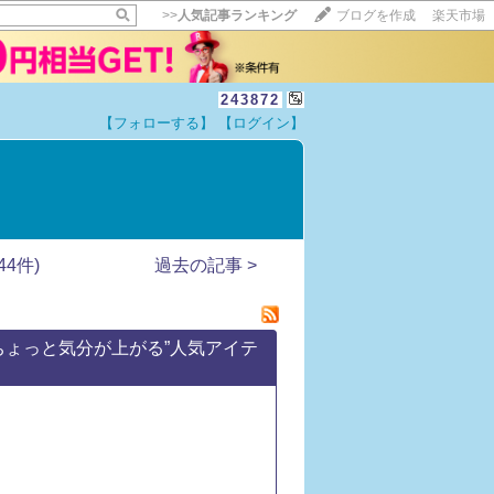
>>
人気記事ランキング
ブログを作成
楽天市場
243872
【フォローする】
【ログイン】
【毎日開催】
15記事にいいね！で1ポイント
10秒滞在
いいね!
--
/
--
4件)
過去の記事 >
ちょっと気分が上がる”人気アイテ