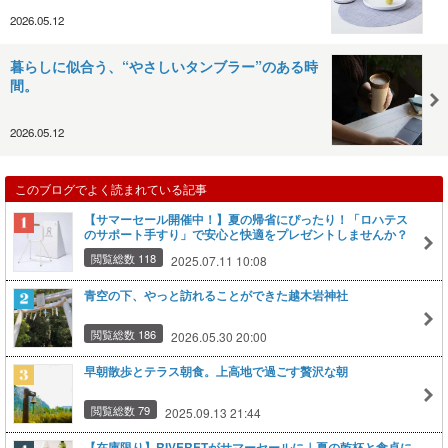
2026.05.12
暮らしに似合う、“やさしいタンブラー”のある時
間。
2026.05.12
このブログでよく読まれている記事
【サマーセール開催中！】夏の帰省にぴったり！「ロハテス
のサポート手すり」で安心と快適をプレゼントしませんか？
閲覧総数 118
2025.07.11 10:08
青空の下、やっと訪れることができた越木岩神社
閲覧総数 186
2026.05.30 20:00
早朝散歩とテラス朝食。上高地で過ごす贅沢な朝
閲覧総数 79
2025.09.13 21:44
【在庫限り】RIVERETがサマーセールに｜夏の乾杯と食卓に