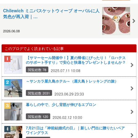
Chilewich ミニバスケットウィーブ オーバルに人
気色が再入荷｜…
2026.06.08
このブログでよく読まれている記事
【サマーセール開催中！】夏の帰省にぴったり！「ロハテス
のサポート手すり」で安心と快適をプレゼントしませんか？
閲覧総数 78
2025.07.11 10:08
～サンカラ屋久島ホテル～（屋久島トレッキングの旅）
閲覧総数 2031
2023.06.29 23:33
暮らしの中で、少し背筋が伸びるエプロン
閲覧総数 120
2026.02.12 10:00
7月21日は「神前結婚式の日」｜新しい門出に贈りたいペア
ワイングラス