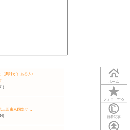
な（興味が）ある人♪
ネ」
ホーム
31)
フォローする
『第三回東京国際サ…
04)
新着記事