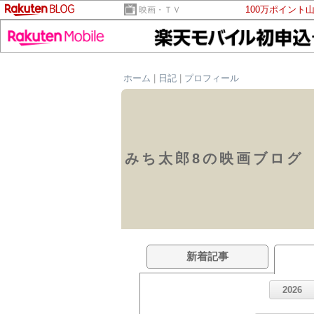
100万ポイント
映画・ＴＶ
ホーム
|
日記
|
プロフィール
みち太郎8の映画ブログ
新着記事
2026