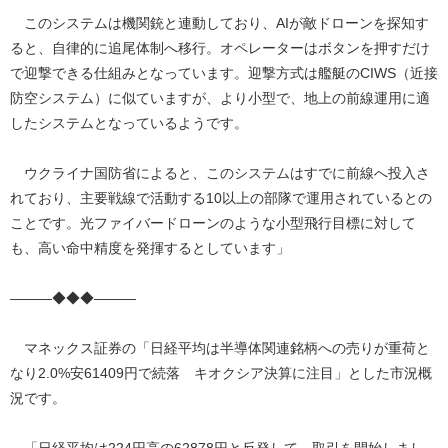
このシステムは機関銃と連動しており、AIが敵ドローンを探知す
ると、自律的に追尾体制へ移行。オペレーターはボタンを押すだけ
で迎撃できる仕組みとなっています。迎撃方式は艦艇のCIWS（近接
防空システム）に似ていますが、より小型で、地上の前線運用に適
したシステムとなっているようです。
ウクライナ国防省によると、このシステムはすでに前線へ投入さ
れており、主要戦線で活動する10以上の部隊で運用されているとの
ことです。光ファイバードローンのような小型飛行目標に対して
も、高い命中精度を発揮するとしています」
―――◆◆◆―――
マネックス証券の「日経平均は半導体関連銘柄への売りが重荷と
なり2.0%安61409円で続落 キオクシア決算に注目」とした市況概
況です。
「日経平均は224円高の62878円と反発して、取引を開始しまし