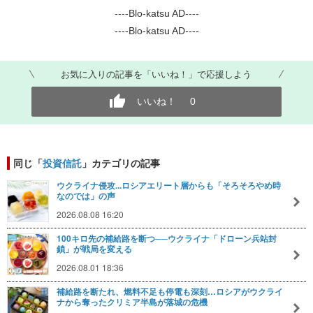
----Blo-katsu AD----
----Blo-katsu AD----
お気に入りの記事を「いいね！」で応援しよう
いいね！
0
同じ「
投資信託
」カテゴリの記事
ウクライナ侵攻...ロシアエリート層からも「そろそろやめ時
なのでは」の声
2026.08.08 16:20
100キロ先の補給路を断つ──ウクライナ「ドローン兵站封
鎖」が戦局を変える
2026.08.01 18:36
補給路を断たれ、燃料不足も停電も深刻…ロシアがウクライ
ナから奪ったクリミア半島が落城の危機