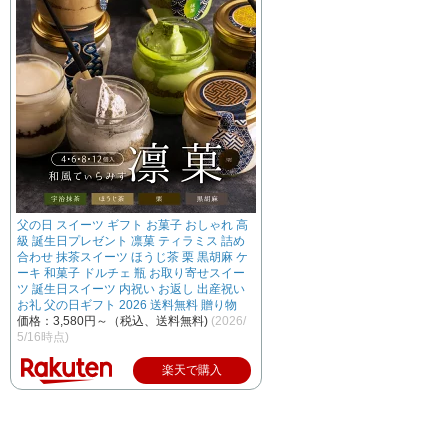
父の日 スイーツ ギフト お菓子 おしゃれ 高
級 誕生日プレゼント 凛菓 ティラミス 詰め
合わせ 抹茶スイーツ ほうじ茶 栗 黒胡麻 ケ
ーキ 和菓子 ドルチェ 瓶 お取り寄せスイー
ツ 誕生日スイーツ 内祝い お返し 出産祝い
お礼 父の日ギフト 2026 送料無料 贈り物
価格：3,580円～（税込、送料無料)
(2026/
5/16時点)
楽天で購入