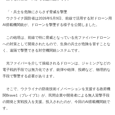
「・兵士を危険にさらさず脅威を撃墜
ウクライナ国防省は2026年5月9日、前線で活用する対ドローン用
AI搭載機関銃が、ドローンを撃墜する様子を公開しました。
この砲塔は、前線で特に脅威となっている光ファイバードローン
への対策として開発されたもので、生身の兵士が危険を冒すことな
く、遠隔で撃墜できる対空機関銃システムです。
光ファイバーを介して操縦されるドローンは、ジャミングなどの
電子戦的手段では無力化できず、銃弾や砲弾、投網など、物理的な
手段で撃墜する必要があります。
そこで、ウクライナの防衛技術イノベーションを支援する政府機
関Brave1（ブレイブ1）が、民間企業や開発者による無人迎撃手段
の開発と実戦投入を支援。投入されたのが、今回のAI搭載機関銃で
す。