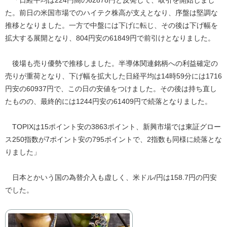
た。前日の米国市場でのハイテク株高が支えとなり、序盤は堅調な
推移となりました。一方で中盤には下げに転じ、その後は下げ幅を
拡大する展開となり、804円安の61849円で前引けとなりました。
後場も売り優勢で推移しました。半導体関連銘柄への利益確定の
売りが重荷となり、下げ幅を拡大した日経平均は14時59分には1716
円安の60937円で、この日の安値をつけました。その後は持ち直し
たものの、最終的には1244円安の61409円で続落となりました。
TOPIXは15ポイント安の3863ポイント、新興市場では東証グロー
ス250指数が7ポイント安の795ポイントで、2指数も同様に続落とな
りました」
日本とかいう国の為替介入も虚しく、米ドル/円は158.7円の円安
でした。