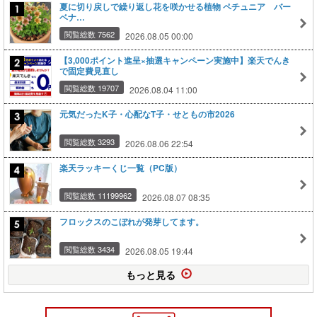
夏に切り戻しで繰り返し花を咲かせる植物 ペチュニア バー
ベナ…
閲覧総数 7562
2026.08.05 00:00
【3,000ポイント進呈×抽選キャンペーン実施中】楽天でんき
で固定費見直し
閲覧総数 19707
2026.08.04 11:00
元気だったK子・心配なT子・せともの市2026
閲覧総数 3293
2026.08.06 22:54
楽天ラッキーくじ一覧（PC版）
閲覧総数 11199962
2026.08.07 08:35
フロックスのこぼれが発芽してます。
閲覧総数 3434
2026.08.05 19:44
もっと見る