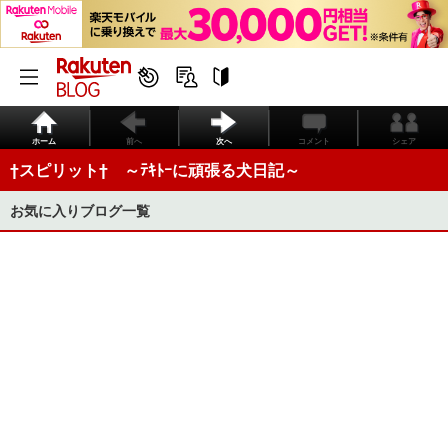
ホーム
前へ
次へ
コメント
シェア
†スピリット† ～ﾃｷﾄｰに頑張る犬日記～
お気に入りブログ一覧