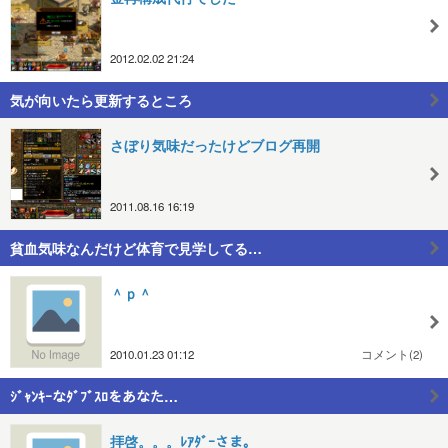
2012.02.02 21:24
気が向いたら更新するところ
さぼり気味だったけどブログ再開
2011.08.16 16:19
貧血気味なんだけど体育で見学してる…
＾ｐ＾
2010.01.23 01:12
コメント(2)
ｼﾞｬﾝｷｰなﾀﾞﾌﾞｽﾛをあなた…
拝啓。。。ﾚｱﾀﾞｰさま。