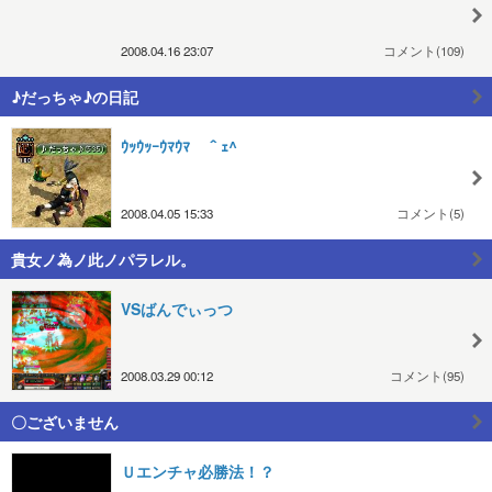
2008.04.16 23:07
コメント(109)
♪だっちゃ♪の日記
ｳｯｳｯｰｳﾏｳﾏ ＾ｪ^
2008.04.05 15:33
コメント(5)
貴女ノ為ノ此ノパラレル。
VSばんでぃっつ
2008.03.29 00:12
コメント(95)
〇ございません
Ｕエンチャ必勝法！？