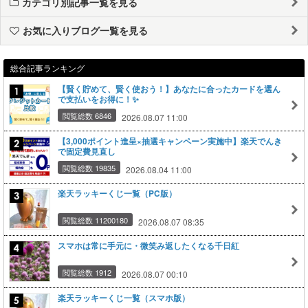
カテゴリ別記事一覧を見る
お気に入りブログ一覧を見る
総合記事ランキング
【賢く貯めて、賢く使おう！】あなたに合ったカードを選ん
で支払いをお得に！✨
閲覧総数 6846
2026.08.07 11:00
【3,000ポイント進呈×抽選キャンペーン実施中】楽天でんき
で固定費見直し
閲覧総数 19835
2026.08.04 11:00
楽天ラッキーくじ一覧（PC版）
閲覧総数 11200180
2026.08.07 08:35
スマホは常に手元に・微笑み返したくなる千日紅
閲覧総数 1912
2026.08.07 00:10
楽天ラッキーくじ一覧（スマホ版）