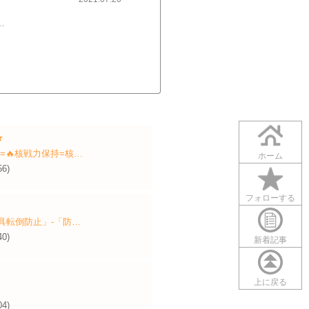
ジ）内に記載された４桁の数字をアプリに入力７．プロフィール作成 →プロフィール写真：写真をアップロード →ニックネーム：好きなニックネームを記入 →自己紹介：自己紹介文を記入８．保存ボタンをタップ楽天IDを使ってアカウントを登録する場合は、​楽天IDを使ってアカウントを登録する​ をご参照ください。​利用方法の目次に戻る​
★
=🔥核戦力保持=核…
ホーム
56)
フォローする
具転倒防止」‐「防…
40)
新着記事
上に戻る
04)