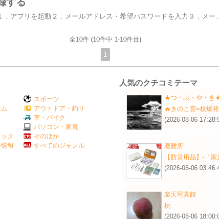
録する
​​アカウントを登録する１．アプリを起動​​２．メールアドレス・希望パスワードを入力３．メール認証​​ →入力したメールアドレスに届いたメールを開き、本文に記載されたリンクをタップ​​４．基本情報入力 →生年月日、性別、居住地（都道府県のみ選択）５．電話番号を入力６．電話番号認証 →入力した電話番号に届いたSMS（ショートメッセー
全10件 (10件中 1-10件目)
1
人気のクチコミテーマ
★つ・ぶ・や・き
スポーツ
ーム
アウトドア・釣り
🔥きのこ雲=核爆発
Ｖ
車・バイク
(2026-08-06 17:28:
パソコン・家電
ミック
そのほか
外情報
すべてのジャンル
避難所
【防災用品】‐「家
(2026-06-06 03:46:
楽天写真館
桃
(2026-08-06 18:00: