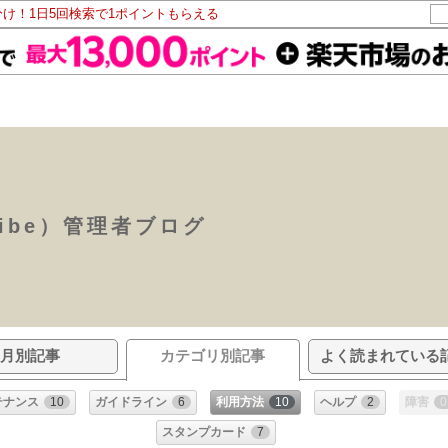
分け！1日5回検索で1ポイントもらえる
ibe）管理者ブログ
月別記事
カテゴリ別記事
よく読まれている
テナンス
10
ガイドライン
6
利用方法
10
ヘルプ
2
障害
0
スタンプカード
7