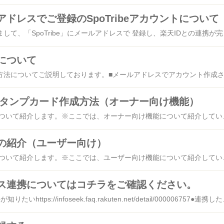
ドレスでご登録のSpoTribeアカウントについて
2023年3月27日をもちまして、「SpoTribe」にメールアドレスで 登録し、楽天IDとの連携が完了していないアカウントの ご利用を終了させていただくこととなりました。詳細につきましては下記をご確認ください。 ※現状3月27日の
について
e】スタンプカード作成方法（オーナー向け機能）
​スタンプカード機能 ​について紹介します。​※ここでは、オーナー向け機能について紹介しています。※スタンプカードは公式アカウントのオーナーのみ作成可能です。※ユーザー向け機能紹介はこちら​​​​▼SpoTribeのスタンプカードのイメージ ※画像はイメージです。デザインは変更となる場合がございます。​​▼SpoTribeのスタンプカードの特徴​​​●位置情報によるデジタルスタンプの付与対象スポットに行ってチェックインしたメンバーにスタンプを付与できます。※QRコードのスキャンやオーナー承認を条件に追加することができます。​●24時間周期の自動更新でチェックイン制限メンバーは同じスポットに24時間に1回しかチェックインできません。​※毎朝07:00に更新され再度チェックイン可能になります。​●交流できるスタンプカードで再来訪促進スタンプカードの保持者同士がメンバー限定掲示板で交流できます。​※スタンプカードの画面から投稿することもできます。​●最大1000個のスタンプまで対応可能１つの掲示板で最大100枚のスタンプカードを付与できます。※１枚のスタンプカードのスタンプ数は10個●自由度の高い特典設定１枚のスタンプ数ごとに特典を設定できます。特典の有効期限を設定できます。※（例）5個でトッピング無料、10個でラーメン無料​※スタンプカード自体に有効期限はございません。​​​​景表法について（特典を設定する際は必ずご確認ください）​​景表法の範囲を逸脱した特典を提供しないようにご注意ください。景表法の範囲を逸脱した特典を発見次第ご連絡もしくは利用を停止させていただく場合がございます。景表法とは・・​​不当景品類及び不当表示防止法​​​消費者を守るために企業の不当な活動を規制する法律です。景品表示法に関する詳しいご説明は下記の『消費者庁ページ』をご確認ください。​http
の紹介（ユーザー向け）
​スタンプカード機能 ​について紹介します。​※ここでは、ユーザー向け機能について紹介しています。​​​​▼SpoTribeのスタンプカードのイメージ ※画像はイメージです。デザインは変更となる場合がございます。​​▼SpoTribeのスタンプカードの特徴​​​​​​​●自分のスマホで一括管理できます！​●財布がかさばりません！●紛失することがなくなります！●同じスタンプカード所持者同士が掲示板機能を通して交流できます！●（掲示板上で）お店からお得な情報を受け取ることができます！​​​▼SpoTribeのスタンプ獲得方法​​対象スポットに行き、チェックインするとスタンプが獲得できます。さらに、店舗によってQRコードの読み取りや掲示板オーナーの承認
ビス連携についてはコチラをご確認ください。
●楽天IDと連携する方法が知りたい​https://infoseek.faq.rakuten.net/detail/000006757​●連携した楽天IDを変更・解除したい​https://infoseek.faq.rakuten.net/detail/000006756​●ID連携した場合、「メールアドレス」「ニックネーム」「電話番号」は楽天会員情報のものに上書きされますか？​http