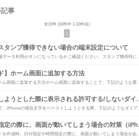
の記事
全10件 (10件中 1-10件目)
1
スタンプ獲得できない場合の端末設定について
​①Webサイトの位置情報データ利用がオンになっているかご確認ください。​​スタンプ獲得時に位置データを利用しますが、位置データの許諾を『許可』にしていない場合がございます。「スタンプを得できない」という場合はまず位置データの​許諾を『許可』​にしてください。​【設定手順】■​IOS​safariでアドレスバー横のメニューを開く>Webサイトの設定をタップ>位置情報をタップし許可※下記画像赤枠部分■​A​ndroid​​Chromeを開く>アドレスバー横のメニューを開く>設定をタップ>サイトの設定をタップ>位置情報をタップ>位置情報がONになっていることを確認​​​​​②Safari（IOS）/Chrome（Android）の位置情報サービスが『オン』になっているかご確認ください。​​端末全体の位置データ許諾をONにしているが、safari/chrome等のブラウザサービスだけ個別にOFFにしている場合がございます。その場合もスタンプ獲得できませんので、確認をしてONにしてください。※ONへの切り替え方法は端末により異なりますが多くの端末で[設定]から変更できます。【設定手順】■​IOS​ホーム画面>【設定】>【プライバシー
ド】ホーム画面に追加する方法
【スタンプカード】ホーム画面に追加する方法ホーム画面に追加することで、下記のような要望や不満を解決することができます。・スタンプカードをもっと簡単に開きたい・いちいち検索して開くのが面倒iOSの追加方法はこちらAndoridの追加方法はこちら■iOSの追加方法①該当画面の下部にある「共有」ボタンを押してください。②下部に「ホーム画面
文字をペーストしようとした際に表示される許可
SpoTribeの掲示板等にて、iPhoneの場合文字をペーストしようとする際、下記のようなダイア
日付指定や時間
掲示板やスタンプカードを作成時、日付指定や時間指定の際に、画面が動いてしまう場合があります。そのような事象が発生した場合は、以下の方法により、操作時の画面を固定すること