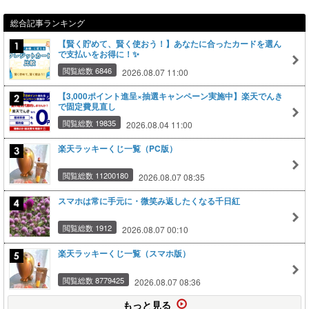
総合記事ランキング
【賢く貯めて、賢く使おう！】あなたに合ったカードを選ん
で支払いをお得に！✨
閲覧総数 6846
2026.08.07 11:00
【3,000ポイント進呈×抽選キャンペーン実施中】楽天でんき
で固定費見直し
閲覧総数 19835
2026.08.04 11:00
楽天ラッキーくじ一覧（PC版）
閲覧総数 11200180
2026.08.07 08:35
スマホは常に手元に・微笑み返したくなる千日紅
閲覧総数 1912
2026.08.07 00:10
楽天ラッキーくじ一覧（スマホ版）
閲覧総数 8779425
2026.08.07 08:36
もっと見る