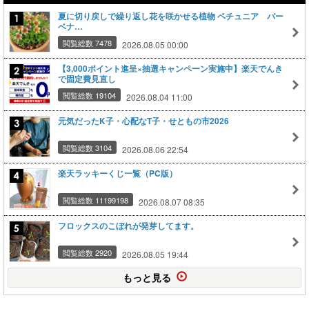
夏に切り戻しで繰り返し花を咲かせる植物 ペチュニア バー
ベナ…
閲覧総数 7478
2026.08.05 00:00
【3,000ポイント進呈×抽選キャンペーン実施中】楽天でんき
で固定費見直し
閲覧総数 19104
2026.08.04 11:00
元気だったK子・心配なT子・せともの市2026
閲覧総数 3104
2026.08.06 22:54
楽天ラッキーくじ一覧（PC版）
閲覧総数 11199198
2026.08.07 08:35
フロックスのこぼれが発芽してます。
閲覧総数 2920
2026.08.05 19:44
もっと見る