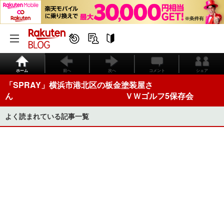
ホーム
前へ
次へ
コメント
シェア
「SPRAY」横浜市港北区の板金塗装屋さ
ん ＶＷゴルフ5保存会
よく読まれている記事一覧