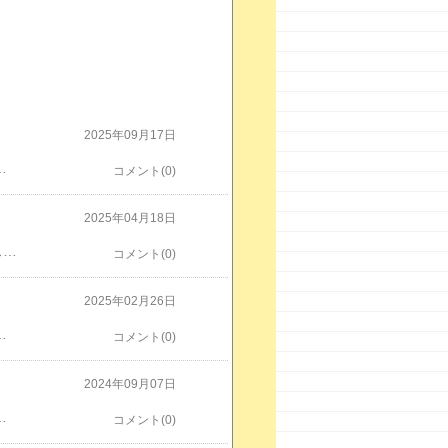
2025年09月17日
W GOLF MK5 GTI GTX GT TSI R32 ゴルフ５ 保存会 横浜
コメント(0)
2025年04月18日
GTI ステアリングです GTや TSI ジェッタ ヴァリアント だと 丸 ステリング ハンドル ですよね 張替して きれいにして 装着します VW GOLF MK5 GTI GTX GT TSI R32 ゴルフ５ 保存会 横浜
コメント(0)
2025年02月26日
です これを お好みに 塗装しちゃえば 純正風 純正カスタムな感じに 出来ちゃいます VW GOLF MK5 GTI GTX GT TSI R32 ゴルフ５ 保存会
コメント(0)
2024年09月07日
LF MK5 GTI GTX GT TSI R32 ゴルフ５ 保存会 横浜
コメント(0)