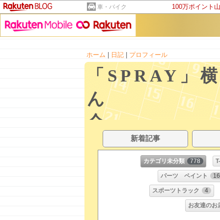
100万ポイント
車・バイク
ホーム
|
日記
|
プロフィール
「SPRAY
ん 
会
新着記事
カテゴリ未分類
778
T
パーツ ペイント
16
スポーツトラック
4
お友達のお