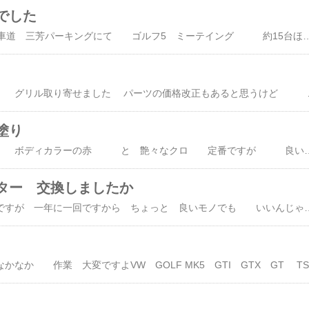
でした
３月23日 関越自動車道 三芳パーキングにて ゴルフ5 ミーテイング 約15台ほどの ゴルフ5 でしたが 集まりした 若い オーナーさんとの 交流は 大切ですね お誘い ありがとう
アメリカ から グリル取り寄せました パーツ
塗り
フロントスポイラー ボディカラーの赤 と 艶々なクロ 定番ですが 良い感じ マスキングも き
ター 交換しましたか
安～い やつでもいいですが 一年に一回ですから ちょっと 良いモノでも いいんじゃないですか 高性能キャビ