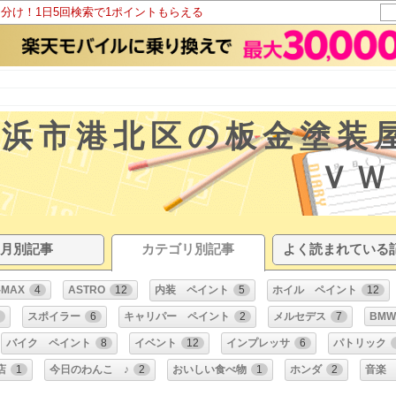
山分け！1日5回検索で1ポイントもらえる
」横浜市港北区の板金塗装
ＶＷゴルフ
月別記事
カテゴリ別記事
よく読まれている
-MAX
4
ASTRO
12
内装 ペイント
5
ホイル ペイント
12
スポイラー
6
キャリパー ペイント
2
メルセデス
7
BMW
バイク ペイント
8
イベント
12
インプレッサ
6
パトリック
店
1
今日のわんこ ♪
2
おいしい食べ物
1
ホンダ
2
音楽