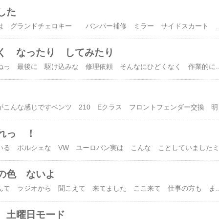
した
今年最後の ペイントは グランドチェロキー バンパー補修 ミラー サイドスカート フロントナンバーベース 同色ペイントで 昨日色合わせしておいたので サクサクと みんなで 水研ぎ 耐擦タイプの塗料で バッチリと きれいに 塗りあがりました 出来上がりは いつものように 普通な 感じ 派手にするのではなく ちょいと小細工な いじり方は 好きなので 良いですが ブログ的？画像的には もっと派手な 絵がほしいですかねミラーは 派
く なったり してみたり
やっぱり キマシタ ねっ 最後に 駆け込みな 修理依頼 そんなにひどくなく 作業的には スムーズに出来そうでしたので 何とかしちゃいます ベンツ Eクラス ２１１ サイドスカート 傷 補修やっぱり 新年 きれいな 状態で 迎えたいですからね ボディ側の擦れは コンパウンドで磨けば 落ちるものでしたので良かったです ササッ～と 修理しちゃいましょう昨日のカローラーフィルダー トヨタお得意 ひとつの色番号 で たくさんの データーが 出てきちゃうパターンでした以前 トヨタのシルバー データーが 十数種類出てきて 困りました しかもどれも全然違うんですよね きちんとした 色を 継続して作れないのでしょうか？トヨタは！今回も５種類ぐらい出てきて ひらめきな色合わせで 何とか 合わせましたが この色 シルバー？シ
イ
本日 ２６日 ですがこんな感じですベンツ 210 Eクラス フロント
れっ ！
の色 ないよ
今年も 後１０日 なんて ラジオから 聞こえて 来てました ここ来て 仕事の方も ますます年末な感じ というより 今週より来週のほうが 予定が多い らしい・・ どうするの？ バタバタしたくないとき って なんか 問題起きますよね スムーズに仕事 回したいのにグランドチェロキー フロントバンパー補修なので バンパー修理 サフェーサー後 色を作ろうと 色番探し 色番号がどこにあるかわからず 少々てこずりましたが すぐに発覚でデーターを出して 計量して
 土曜日モード