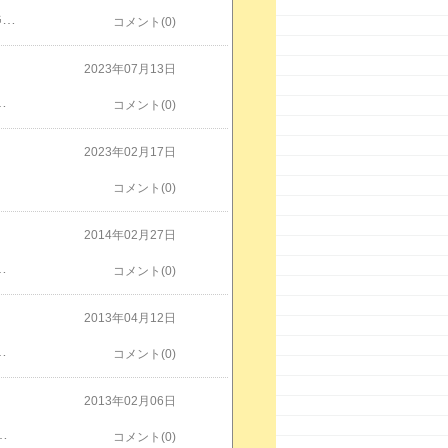
2017年に さよならした 車 です・・・ EOS だけどVW GOLF MK5 GTI GTX GT TSI R32 ゴルフ５ 保存会 横浜
コメント(0)
2023年07月13日
お洒落 VW GOLF MK5 GTI GTX GT TSI R32 ゴルフ５ 保存会 横浜
コメント(0)
2023年02月17日
コメント(0)
2014年02月27日
ですね 黒ツヤ もいいですが 一味変えて ファントムブラック パール入りです 続きは スプレイ日記
コメント(0)
2013年04月12日
kuten.co.jp/spraypaintholic2/ こちらで 日々の 作業 ブログ 書いております
コメント(0)
2013年02月06日
raypaintholic2/ こちらで 日々の 作業 ブログ 書いております
コメント(0)