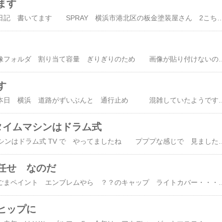
ます
毎日？スプレイ 作業日記 書いてます SPRAY 横浜市港北区の板金塗装屋
楽天 ブログ の画像フォルダ 割り当て容量 ぎりぎりのため 画像が貼り付けないので ただいま 色々と 調整中です 
す
昨日の雪 おかげで 本日 横浜 道路がずいぶんと 通行止め 混雑していたようですね 凍っている 道路は 本当 怖いですからね 明日あたりも まだ 凍っているとこ 多そうですから 気をつけましょう 雪の降った 後という事もあってか 工場が 寒かったんです ブースの温度計 １度ですから 温度低いと 非常に塗装しにくいのです で 熱を入れながらの塗装になるのですが 熱源は 灯油 ガソリン 値上げ 高いなんて さわいでるより 灯油の値段が非常に 値上がりしていて びっくりしていますから～１８００円/１８ｌ超えてるときも
 タイムマシンはドラム式
バブルへGO!!タイムマシンはドラム式 TV で やってましたね プププな感じで 見ました 内容的にはマンガな話ですが 小細工聞いてるとこもあり おもしろ映画ですね 今日は娘の 吹奏楽部 他中学校との ジョイントコンサート 演奏を見に行って 来ましたおととい準備した ホイル ペイント完了しました ちょいと前の ス
任せ なのだ
今日は 朝から こまごまペイント エンブレムやら ？？のキャップ ライトカバー・・・あわただしく終わらせて・・ なぜ 慌しいかというと 本日 パール塗装の修理車両があったので調色 ～ 色合わせに時間がかかるかも と日産 ラフェスタ お得意な パールホワイトです おとなし目なパールと落ち着いた 白 色が 好印象 まずデーターを出して って また～ぁ 10種類も修正データーあるじゃん どれにしようかな ッテよく見ると 微妙に微調整の 量が違うぐらいで 使う色は ほぼ同じ ちょいと違う色使うデーターは メモして 調色ＧＯ！ おなじみデータ 全然違うのじゃ まあ パールは 慣れたものです パールの魔術師 と 言われたことないけど上手いこと 使いこなしています
 ヒップに