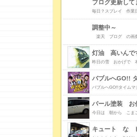
ブログ更新して
調整中～
灯油 高いんで
バブルへGO!!
パール塗装 お
キュート な