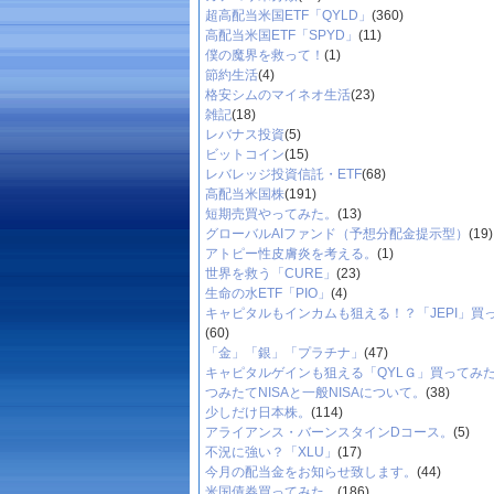
超高配当米国ETF「QYLD」
(360)
高配当米国ETF「SPYD」
(11)
僕の魔界を救って！
(1)
節約生活
(4)
格安シムのマイネオ生活
(23)
雑記
(18)
レバナス投資
(5)
ビットコイン
(15)
レバレッジ投資信託・ETF
(68)
高配当米国株
(191)
短期売買やってみた。
(13)
グローバルAIファンド（予想分配金提示型）
(19)
アトピー性皮膚炎を考える。
(1)
世界を救う「CURE」
(23)
生命の水ETF「PIO」
(4)
キャピタルもインカムも狙える！？「JEPI」買
(60)
「金」「銀」「プラチナ」
(47)
キャピタルゲインも狙える「QYLＧ」買ってみ
つみたてNISAと一般NISAについて。
(38)
少しだけ日本株。
(114)
アライアンス・バーンスタインDコース。
(5)
不況に強い？「XLU」
(17)
今月の配当金をお知らせ致します。
(44)
米国債券買ってみた。
(186)