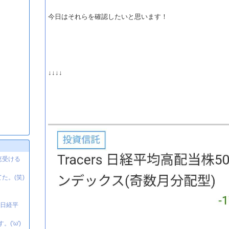
今日はそれらを確認したいと思います！
↓↓↓↓
恵受ける
た。(笑)
た日経平
('ω')