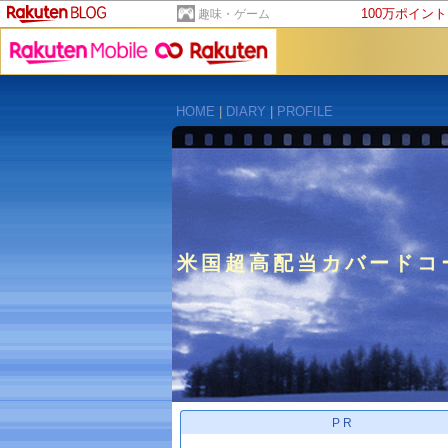
100万ポイン
趣味・ゲーム
HOME
|
DIARY
|
PROFILE
米国超高配当カバードコー
PR