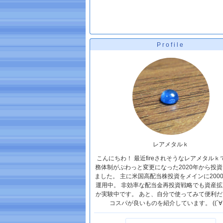
Profile
レアメタルｋ
こんにちわ！ 最近fireされそうなレアメタルｋ
務体制がぶわっと変更になった2020年から投
ました。 主に米国高配当株投資をメインに200
運用中。 非効率な配当金再投資戦略でも資産拡
か実験中です。 あと、自分で使ってみて便利だ
コスパが良いものを紹介しています。 ((´∀｀