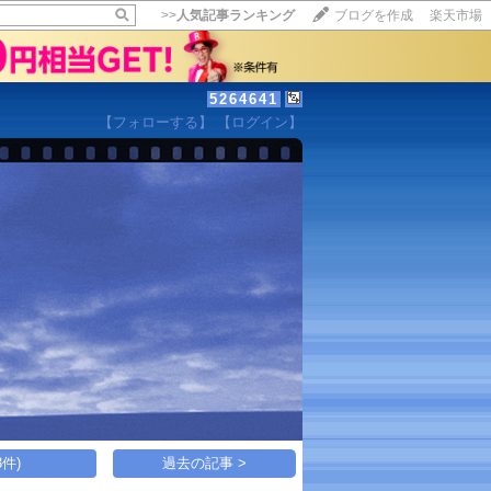
>>
人気記事ランキング
ブログを作成
楽天市場
5264641
【フォローする】
【ログイン】
【毎日開催】
15記事にいいね！で1ポイント
10秒滞在
いいね!
--
/
--
活
件)
過去の記事 >