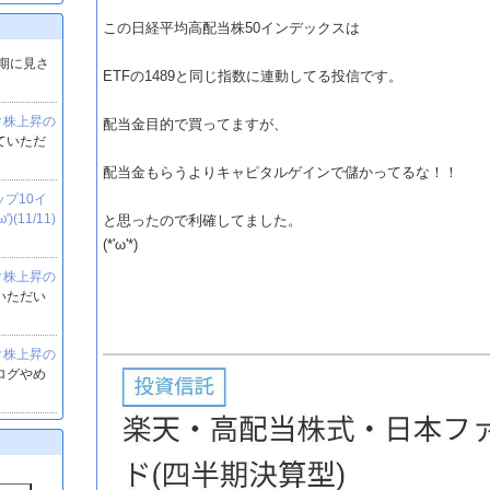
この日経平均高配当株50インデックスは
期に見さ
ETFの1489と同じ指数に連動してる投信です。
ク株上昇の
配当金目的で買ってますが、
ていただ
配当金もらうよりキャピタルゲインで儲かってるな！！
ップ10イ
11/11)
と思ったので利確してました。
(*'ω'*)
ク株上昇の
いただい
ク株上昇の
ログやめ