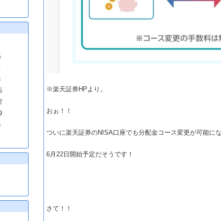
S
1
8
※楽天証券HPより。
5
2
おぉ！！
9
5
ついに楽天証券のNISA口座でも分配金コース変更が可能に
6月22日開始予定だそうです！
さて！！