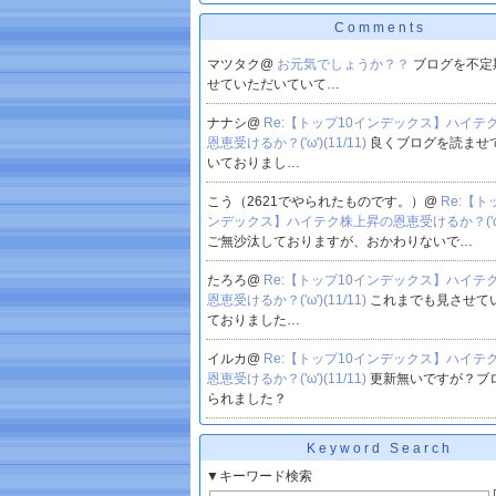
Comments
マツタク@
お元気でしょうか？？
ブログを不定
せていただいていて…
ナナシ@
Re:【トップ10インデックス】ハイテ
恩恵受けるか？('ω')(11/11)
良くブログを読ませ
いておりまし…
こう（2621でやられたものです。）@
Re:【ト
ンデックス】ハイテク株上昇の恩恵受けるか？('ω')(
ご無沙汰しておりますが、おかわりないで…
たろろ@
Re:【トップ10インデックス】ハイテ
恩恵受けるか？('ω')(11/11)
これまでも見させて
ておりました…
イルカ@
Re:【トップ10インデックス】ハイテ
恩恵受けるか？('ω')(11/11)
更新無いですが？ブ
られました？
Keyword Search
▼キーワード検索