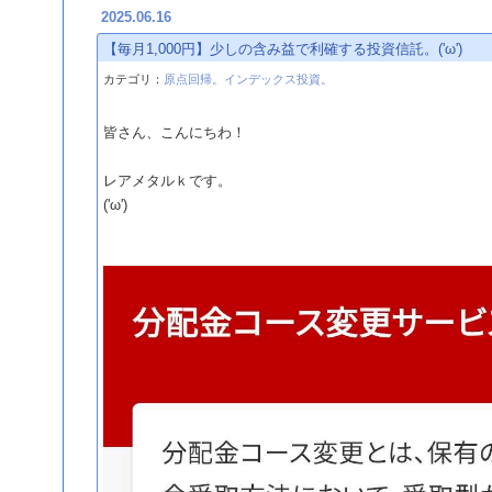
2025.06.16
【毎月1,000円】少しの含み益で利確する投資信託。('ω')
カテゴリ：
原点回帰。インデックス投資。
皆さん、こんにちわ！
レアメタルｋです。
('ω')