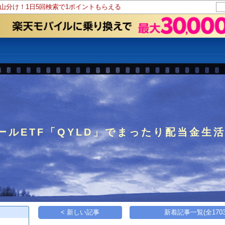
ト山分け！1日5回検索で1ポイントもらえる
ルETF「QYLD」でまったり配当金生
< 新しい記事
新着記事一覧(全1703