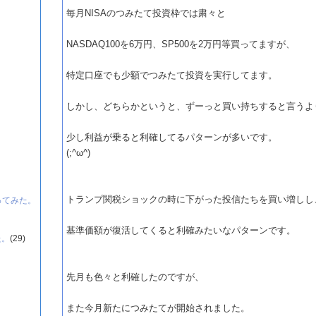
毎月NISAのつみたて投資枠では粛々と
NASDAQ100を6万円、SP500を2万円等買ってますが、
特定口座でも少額でつみたて投資を実行してます。
しかし、どちらかというと、ずーっと買い持ちすると言うよ
少し利益が乗ると利確してるパターンが多いです。
(;^ω^)
トランプ関税ショックの時に下がった投信たちを買い増しし
ってみた。
基準価額が復活してくると利確みたいなパターンです。
た。
(29)
先月も色々と利確したのですが、
また今月新たにつみたてが開始されました。