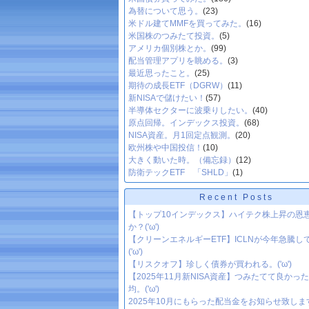
為替について思う。
(23)
米ドル建てMMFを買ってみた。
(16)
米国株のつみたて投資。
(5)
アメリカ個別株とか。
(99)
配当管理アプリを眺める。
(3)
最近思ったこと。
(25)
期待の成長ETF（DGRW）
(11)
新NISAで儲けたい！
(57)
半導体セクターに波乗りしたい。
(40)
原点回帰。インデックス投資。
(68)
NISA資産。月1回定点観測。
(20)
欧州株や中国投信！
(10)
大きく動いた時。（備忘録）
(12)
防衛テックETF 「SHLD」
(1)
Recent Posts
【トップ10インデックス】ハイテク株上昇の恩
か？('ω')
【クリーンエネルギーETF】ICLNが今年急騰して
('ω')
【リスクオフ】珍しく債券が買われる。('ω')
【2025年11月新NISA資産】つみたてて良かっ
均。('ω')
2025年10月にもらった配当金をお知らせ致します。