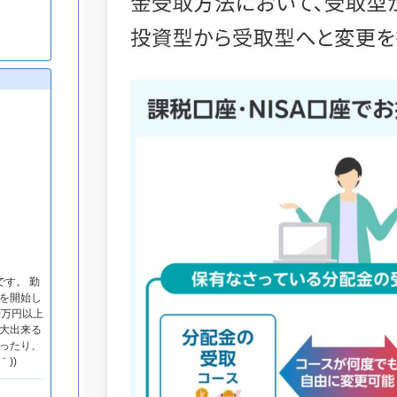
です。 勤
資を開始し
0万円以上
大出来る
ったり、
))