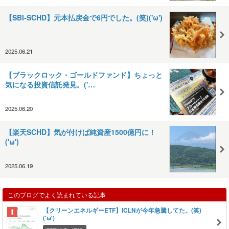
【SBI‐SCHD】元本払戻金で6円でした。(笑)('ω')
2025.06.21
【ブラックロック・ゴールドファンド】ちょっと
気になる投資信託発見。('…
2025.06.20
【楽天SCHD】気が付けば純資産1500億円に！
('ω')
2025.06.19
このブログでよく読まれている記事
【クリーンエネルギーETF】ICLNが今年急騰してた。(笑)
('ω')