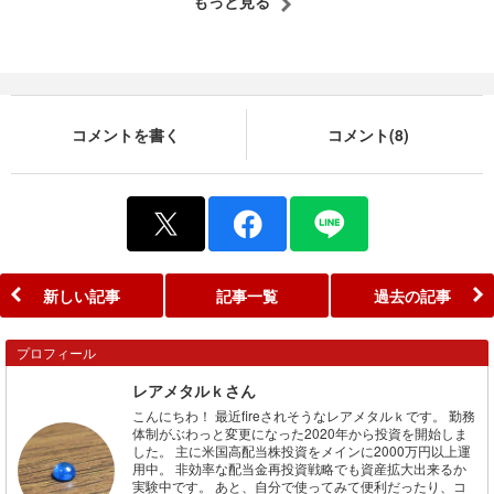
もっと見る
コメントを書く
コメント(8)
新しい記事
記事一覧
過去の記事
プロフィール
レアメタルｋさん
こんにちわ！ 最近fireされそうなレアメタルｋです。 勤務
体制がぶわっと変更になった2020年から投資を開始しま
した。 主に米国高配当株投資をメインに2000万円以上運
用中。 非効率な配当金再投資戦略でも資産拡大出来るか
実験中です。 あと、自分で使ってみて便利だったり、コ