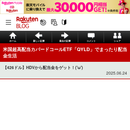
ホーム
新しい記事
過去の記事
コメント
シェア
米国超高配当カバードコールETF「QYLD」でまったり配当
金生活
【426ドル】HDVから配当金をゲット！('ω')
2025.06.24