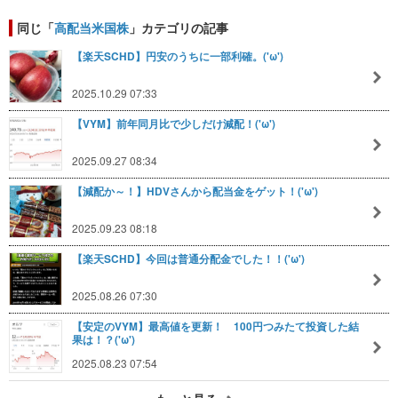
同じ「
高配当米国株
」カテゴリの記事
【楽天SCHD】円安のうちに一部利確。('ω')
2025.10.29 07:33
【VYM】前年同月比で少しだけ減配！('ω')
2025.09.27 08:34
【減配か～！】HDVさんから配当金をゲット！('ω')
2025.09.23 08:18
【楽天SCHD】今回は普通分配金でした！！('ω')
2025.08.26 07:30
【安定のVYM】最高値を更新！ 100円つみたて投資した結
果は！？('ω')
2025.08.23 07:54