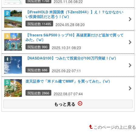
閲覧総数 1768
2025.11.06 08:22
【iFreeHOLD 米国国債（T-Zero2044）】え！？なかなかい
い投資信託だと思う！('ω')
閲覧総数 11495
2024.05.28 08:20
【Tracers S&P500トップ10】高値更新だけど追加で買って
みた。('ω')
閲覧総数 990
2025.10.31 08:23
【NASDAQ100】つみたて投資分が100万円突破！('ω')
閲覧総数 686
2025.09.22 07:11
楽天証券で「米ドル建てMMF」を買ってみた。('ω')
閲覧総数 2866
2022.08.07 07:44
もっと見る
このページの上に戻る