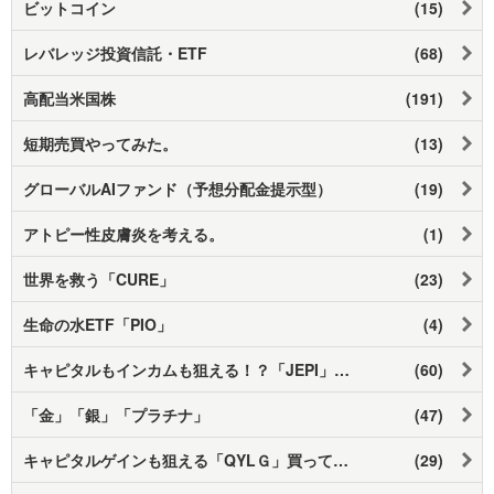
ビットコイン
(15)
レバレッジ投資信託・ETF
(68)
高配当米国株
(191)
短期売買やってみた。
(13)
グローバルAIファンド（予想分配金提示型）
(19)
アトピー性皮膚炎を考える。
(1)
世界を救う「CURE」
(23)
生命の水ETF「PIO」
(4)
キャピタルもインカムも狙える！？「JEPI」買ってみた。
(60)
「金」「銀」「プラチナ」
(47)
キャピタルゲインも狙える「QYLＧ」買ってみた。
(29)