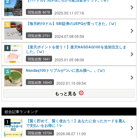
【117ドル】JEPQたちから配当金をゲット。('ω')
閲覧総数 8078
2025.05.11 07:16
【毎月約10ドル】SBI証券のJEPQが育ってきた。('ω')
閲覧総数 2731
2024.07.08 05:59
【楽天ポイントを使う！】楽天NASDAQ100を追加注文しま
した。('ω')
閲覧総数 1641
2025.01.05 08:06
Nasdaq100トリプルがついに含み損へ。。('ω')
閲覧総数 16043
2022.01.15 09:54
もっと見る
総合記事ランキング
【賢く貯めて、賢く使おう！】あなたに合ったカードを選ん
で支払いをお得に！✨
閲覧総数 15734
2026.08.07 11:00