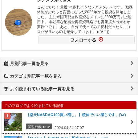
こんにちわ！ 最近fireされそうなレアメタルｋです。 勤務
体制がぶわっと変更になった2020年から投資を開始しま
した。 主に米国高配当株投資をメインに2000万円以上運
用中。 非効率な配当金再投資戦略でも資産拡大出来るか
実験中です。 あと、自分で使ってみて便利だったり、コ
スパが良いものを紹介しています。 ((´∀｀))
フォローする
月別記事一覧を見る
カテゴリ別記事一覧を見る
よく読まれている記事一覧を見る
このブログでよく読まれている記事
【楽天NASDAQ100買い増し。】続伸でいい感じです。('ω')
閲覧総数 1512
2024.04.24 07:07