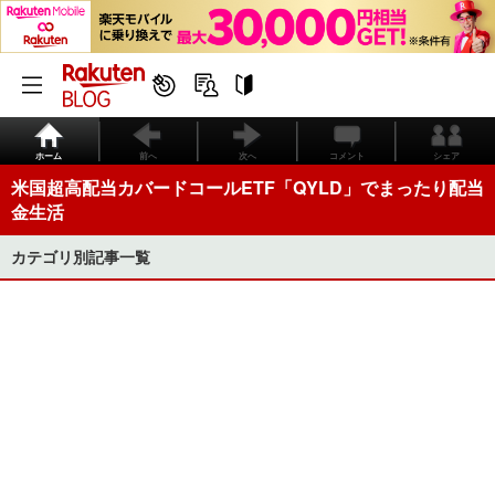
ホーム
前へ
次へ
コメント
シェア
米国超高配当カバードコールETF「QYLD」でまったり配当
金生活
カテゴリ別記事一覧