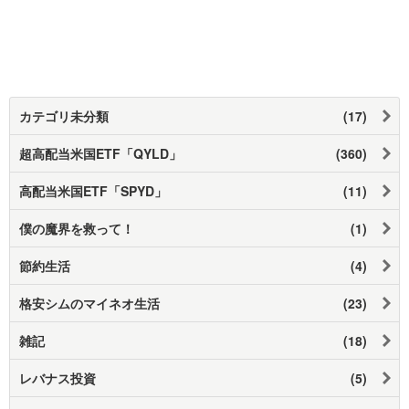
カテゴリ未分類
(17)
超高配当米国ETF「QYLD」
(360)
高配当米国ETF「SPYD」
(11)
僕の魔界を救って！
(1)
節約生活
(4)
格安シムのマイネオ生活
(23)
雑記
(18)
レバナス投資
(5)