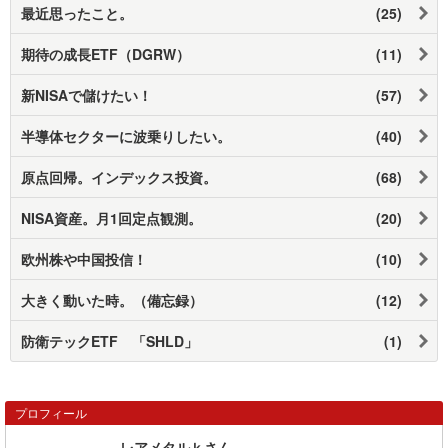
最近思ったこと。
(25)
期待の成長ETF（DGRW）
(11)
新NISAで儲けたい！
(57)
半導体セクターに波乗りしたい。
(40)
原点回帰。インデックス投資。
(68)
NISA資産。月1回定点観測。
(20)
欧州株や中国投信！
(10)
大きく動いた時。（備忘録）
(12)
防衛テックETF 「SHLD」
(1)
プロフィール
レアメタルｋさん