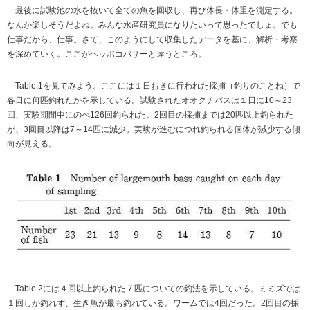
最後に試験池の水を抜いて全ての魚を回収し、再び体長・体重を測定する。
なんか楽しそうだよね。みんな水産研究員になりたいって思ったでしょ。でも
仕事だから、仕事。さて、このようにして収集したデータを基に、解析・考察
を深めていく。ここがヘッポコバサーと違うところ。
Table.1を見てみよう。ここには１日おきに行われた採捕（釣りのことね）で
各日に何匹釣れたかを示している。試験されたオオクチバスは１日に10～23
回、実験期間中にのべ126回釣られた。2回目の採捕までは20匹以上釣られた
が、3回目以降は7～14匹に減少。実験が進むにつれ釣られる個体が減少する傾
向が見える。
Table.2には４回以上釣られた７匹についての釣法を示している。ミミズでは
１回しか釣れず、生き魚が最も釣れている。ワームでは4回だった。2回目の採