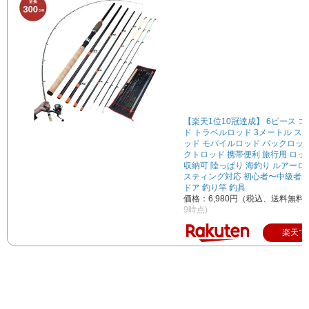
【楽天1位10冠達成】 6ピース 
ド トラベルロッド 3メートル ス
ッド モバイルロッド パックロッ
クトロッド 携帯便利 旅行用 ロ
収納可 陸っぱり 海釣り ルアーロ
スティング対応 初心者〜中級者向
ドア 釣り竿 釣具
価格：6,980円（税込、送料無料)
9時点)
楽天で