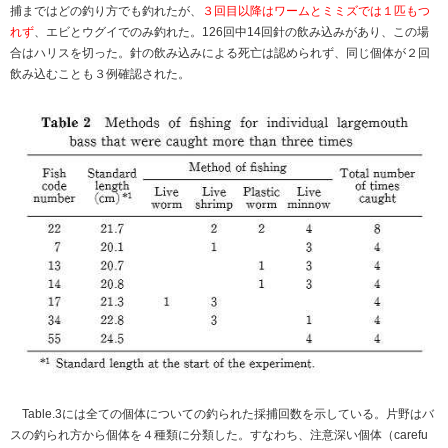
捕まではどの釣り方でも釣れたが、
３回目以降はワームとミミズでは１匹もつ
れず
、エビとウグイでのみ釣れた。126回中14回針の飲み込みがあり、この場
合はハリスを切った。針の飲み込みによる死亡は認められず、同じ個体が２回
飲み込むことも３例確認された。
Table.3には全ての個体についての釣られた採捕回数を示している。片野はバ
スの釣られ方から個体を４種類に分類した。すなわち、注意深い個体（carefu