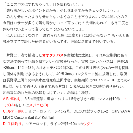
「ここのバスはすれちゃって、口を使わないよ。」
「先行者が叩いたポイントだから、少し休ませてからチェックしよう。」
みんな分かったような分からないようなことを言うよね。バスに聞いたの？
今日はバサーが多くて落ち着かないって言ってた？ 先週釣られて、もう二度と
釣られないよ～って言ってた？ 分からないでしょ。
ほんとはどうなの？ 一度釣られた魚は二度と針には掛からない？ ちゃんと仮
説を立てて立証した研究者がいるんです。理論に名前まで付いている。
片野は、湖で捕獲した
オオクチバス
を実験池に放流し、それを定期的に色々
な方法で釣って記録を残すという実験を行った。実験に用いたバスは、体長18
~26cm、142～482gのオオクチバス65個体。この１匹１匹のひれの一部を切除
し個体を判別できるようにして、40*5.3mのコンクリート池に放流した。場所
は長野県上田市の中央水産研究所上田庁舎、実験期間は2007.9.3～10.1までの2
8日間。そして釣り人（筆者である片野）１名が1日おきに6時間釣りを行い、
釣法毎に釣れた魚の記録をつけていく。釣法は４種類。
A.B. 餌釣り
。8.5m渓流竿に道糸・ハリス1.5号がまかつ製ニジマス針10号。
ミ
ミズ(A)
もしくは
スジエビ(B)
C. ルアー釣り
。ルアーロッド、ライン2号、DECOY製フック15-2 Gary YAMA
MOTO Custom Bait 3.5” Kut Tail
D. 生餌釣り
。ルアーロッド、ライン2号7~10cmの
ウグイ