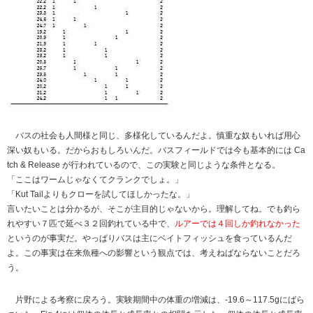
バスの社会も人間様と同じ、多様化しているんだよ。慎重な奴もいれば用心
深い奴もいる。だからおもしろいんだ。バスフィールドでは今も基本的には Ca
tch & Release が行われているので、この実験と同じような条件となる。
「ここはワームじゃなくてクランクでしょ。」
「Kut Tailよりもクローを試してほしかったな。」
言いたいことは分かるが、そこが主目的じゃないから。理解してね。でも釣ら
れやすい７匹で延べ３２回釣れている中で、
ルアーでは４回しか釣れなかった
というのが事実だ。やっぱりバスは主にベイトフィッシュを食っているんだ
よ。この事実は在来魚種への影響という観点では、考えねばならないことだろ
う。
片野による考察に戻ろう。実験期間中の体重の増減は、-19.6～117.5gにばら