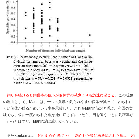
釣りを続けると釣獲率の低下が個体群の減少よりも急速に起こる
。この現象
の理由として、Martinは、一つの魚群の釣られやすい個体が減って、釣られに
くい個体が残るためという事を示唆した。これをMartin仮説と呼ぶ。今回の実
験でも、仮に一度釣られた魚を池に戻さずにいたら、日を追うごとに釣獲率が
下がったはずだ。Martin説は成り立っている。
またBeukemaは、
釣り針から逃げたり、釣られた後に再放流された魚は、釣