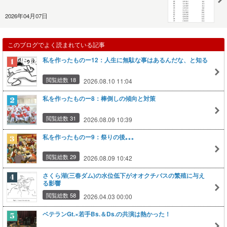
2026年04月07日
このブログでよく読まれている記事
私を作ったものー12：人生に無駄な事はあるんだな、と知る
閲覧総数 18
2026.08.10 11:04
私を作ったものー8：棒倒しの傾向と対策
閲覧総数 31
2026.08.09 10:39
私を作ったものー9：祭りの後｡｡｡
閲覧総数 29
2026.08.09 10:42
さくら湖(三春ダム)の水位低下がオオクチバスの繁殖に与え
る影響
閲覧総数 58
2026.04.03 00:00
ベテランGt.×若手Bs.＆Ds.の共演は熱かった！