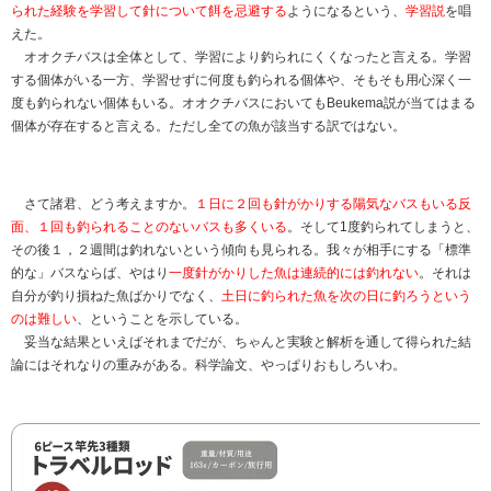
られた経験を学習して針について餌を忌避する
ようになるという、
学習説
を唱
えた。
オオクチバスは全体として、学習により釣られにくくなったと言える。学習
する個体がいる一方、学習せずに何度も釣られる個体や、そもそも用心深く一
度も釣られない個体もいる。オオクチバスにおいてもBeukema説が当てはまる
個体が存在すると言える。ただし全ての魚が該当する訳ではない。
さて諸君、どう考えますか。
１日に２回も針がかりする陽気なバスもいる反
面、１回も釣られることのないバスも多くいる
。そして1度釣られてしまうと、
その後１，２週間は釣れないという傾向も見られる。我々が相手にする「標準
的な」バスならば、やはり
一度針がかりした魚は連続的には釣れない
。それは
自分が釣り損ねた魚ばかりでなく、
土日に釣られた魚を次の日に釣ろうという
のは難しい
、ということを示している。
妥当な結果といえばそれまでだが、ちゃんと実験と解析を通して得られた結
論にはそれなりの重みがある。科学論文、やっぱりおもしろいわ。