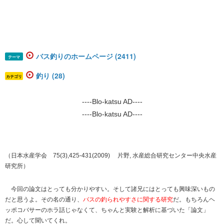
バス釣りのホームページ (2411)
テーマ
釣り (28)
カテゴリ
----Blo-katsu AD----
----Blo-katsu AD----
（日本水産学会 75(3),425-431(2009) 片野, 水産総合研究センター中央水産
研究所）
今回の論文はとっても分かりやすい。そして諸兄にはとっても興味深いもの
だと思うよ。その名の通り、
バスの釣られやすさに関する研究
だ。もちろんヘ
ッポコバサーのホラ話じゃなくて、ちゃんと実験と解析に基づいた「論文」
だ。心して聞いてくれ。