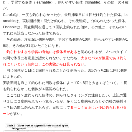
l）、学習する個体（learnable）、釣りやすい個体（fishable)、その他 の４種
だ。
Carefulは、一度も釣られなかったか、最終捕集日に１回だけ釣られた個体。Le
arnableは、実験開始後１回だけ釣られ、その後連続して釣られなかった個体。
Fishableは、調査機関を通して３回以上釣られた個体。その他は、それらのい
ずれにも該当しなかった個体である。
その結果、注意深い個体が8尾、学習する個体が10尾、釣られやすい個体が1
6尾、その他が31尾いたことになる。
釣られやすさや学習の有無には個体差がある
と認められるが、３つのタイプ
の間で体長に有意差は認められない。すなわち、
大きなバスが慎重であり釣ら
れにくいという傾向は、この実験からは見られない
。
同じ個体が１日に２回釣られることが３例あった。3回のうち2回は同じ個体
によるもの。
実験期間を通じて釣られた回数は個体によって0～8回と大きくばらつく。１度
も釣られなかった個体が４匹認められた。
ここでは２度釣られた個体の、釣られたタイミングに注目したい。上記の通
り１日に２度釣られちゃう奴もいるが、多くは１度釣られるとその後の採捕４
～７回の間は釣られておらず、日数にして
８～１４日あけた後に釣られるパタ
ーン
が多い。