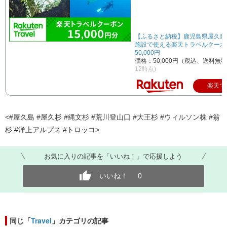
【ふるさと納税】鹿児島県屋久島
施設で使える楽天トラベルクーポ
50,000円
価格：50,000円（税込、送料無料
12時点)
楽天で
<#屋久島 #屋久杉 #縄文杉 #荒川登山口 #大王杉 #ウィルソン株 #翁
杉 #洋上アルプス #トロッコ>
お気に入りの記事を「いいね！」で応援しよう
いいね！
0
同じ「
Travel
」カテゴリの記事