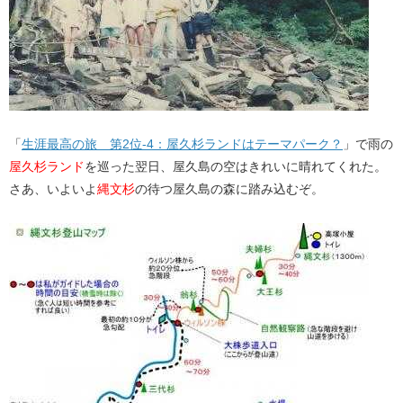
「​
生涯最高の旅 第2位-4：屋久杉ランドはテーマパーク？
​」で雨の
屋久杉ランド
を巡った翌日、屋久島の空はきれいに晴れてくれた。
さあ、いよいよ
縄文杉
の待つ屋久島の森に踏み込むぞ。