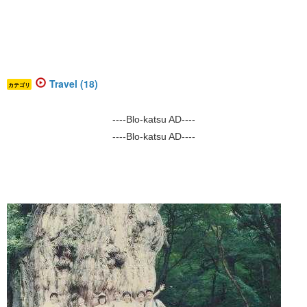
Travel (18)
カテゴリ
----Blo-katsu AD----
----Blo-katsu AD----