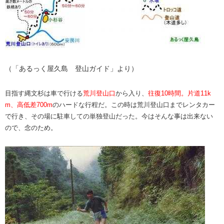
（「あるっく屋久島 登山ガイド」より）
目指す縄文杉は車で行ける
荒川登山口
から入り、
往復10時間。片道11k
m、高低差700m
のハードな行程だ。この時は荒川登山口までレンタカー
で行き、その場に駐車しての単独登山だった。今はそんな事は出来ない
ので、念のため。