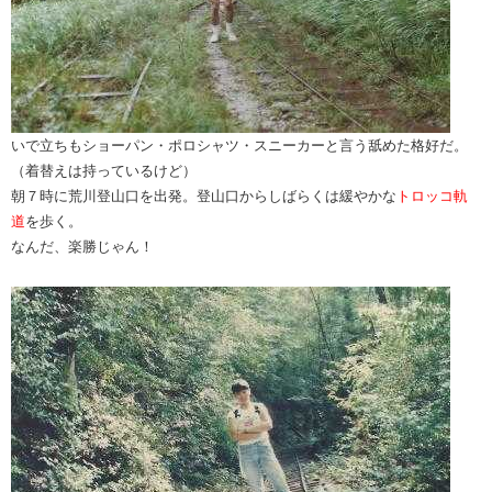
いで立ちもショーパン・ポロシャツ・スニーカーと言う舐めた格好だ。
（着替えは持っているけど）
朝７時に荒川登山口を出発。登山口からしばらくは緩やかな
トロッコ軌
道
を歩く。
なんだ、楽勝じゃん！