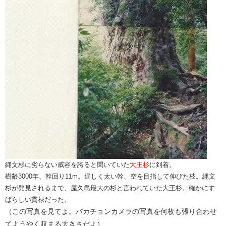
縄文杉に劣らない威容を誇ると聞いていた
大王杉
に到着。
樹齢3000年、幹回り11m。逞しく太い幹、空を目指して伸びた枝。縄文
杉が発見されるまで、屋久島最大の杉と言われていた大王杉。確かにす
ばらしい貫禄だった。
（この写真を見てよ。バカチョンカメラの写真を何枚も張り合わせ
てようやく収まる大きさだよ）