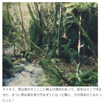
そうそう、登山道のそこここに極上の湧水があって、給水はそこで済ま
せた。きつい登山道を登り汗みずくになった喉に、その清水のうまかっ
たこと！