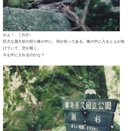
おぉ！、これか。
巨大な屋久杉の切り株の中に、祠が祀ってある。株の中に入ると上が抜
けていて、空が覗く。
今も中に入れるのかな？