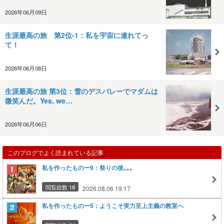
2026年06月09日
生涯最高の旅 第2位-1：私を宇宙に連れてっ
て！
2026年06月08日
生涯最高の旅 第3位：雪のデスバレーでマダムは
微笑んだ。Yes, we…
2026年06月06日
このブログでよく読まれている記事
私を作ったものー9：祭りの後｡｡｡
閲覧総数 18
2026.08.06 19:17
私を作ったものー5：ようこそ実力至上主義の教室へ