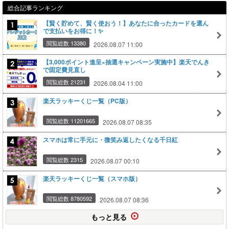
総合記事ランキング
【賢く貯めて、賢く使おう！】あなたに合ったカードを選ん
で支払いをお得に！✨
閲覧総数 13380
2026.08.07 11:00
【3,000ポイント進呈×抽選キャンペーン実施中】楽天でんき
で固定費見直し
閲覧総数 21231
2026.08.04 11:00
楽天ラッキーくじ一覧（PC版）
閲覧総数 11201665
2026.08.07 08:35
スマホは常に手元に・微笑み返したくなる千日紅
閲覧総数 2315
2026.08.07 00:10
楽天ラッキーくじ一覧（スマホ版）
閲覧総数 8780592
2026.08.07 08:36
もっと見る