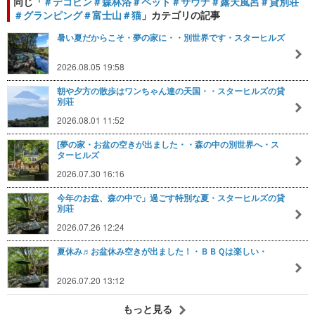
同じ「
＃デコピン＃森林浴＃ペット＃サウナ＃露天風呂＃貸別荘
＃グランピング＃富士山＃猫
」カテゴリの記事
暑い夏だからこそ・夢の家に・・別世界です・スターヒルズ
2026.08.05 19:58
朝や夕方の散歩はワンちゃん達の天国・・スターヒルズの貸
別荘
2026.08.01 11:52
[夢の家・お盆の空きが出ました・・森の中の別世界へ・ス
ターヒルズ
2026.07.30 16:16
今年のお盆、森の中で」過ごす特別な夏・スターヒルズの貸
別荘
2026.07.26 12:24
夏休み♬お盆休み空きが出ました！・ＢＢＱは楽しい・
2026.07.20 13:12
もっと見る