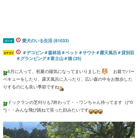
愛犬のいる生活 (81033)
テーマ
＃デコピン＃森林浴＃ペット＃サウナ＃露天風呂＃貸別荘
カテゴリ
＃グランピング＃富士山＃猫 (35)
6月に入って、初夏の陽気になってまいりました
お庭でバー
ベキューをしたり、露天風呂に入ったり、広い森の中をお散歩した
りするのにも良い季節ですね
ドックランの芝刈りも7終わって・・ワンちゃん待ってます（(^0
^)・・みんな飛び跳ねて笑った顔みたいです