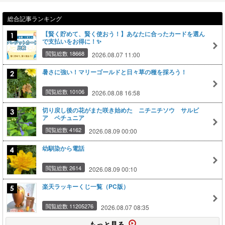
総合記事ランキング
【賢く貯めて、賢く使おう！】あなたに合ったカードを選ん
で支払いをお得に！✨
閲覧総数 18668
2026.08.07 11:00
暑さに強い！マリーゴールドと日々草の種を採ろう！
閲覧総数 10106
2026.08.08 16:58
切り戻し後の花がまた咲き始めた ニチニチソウ サルビ
ア ペチュニア
閲覧総数 4162
2026.08.09 00:00
幼馴染から電話
閲覧総数 2614
2026.08.09 00:10
楽天ラッキーくじ一覧（PC版）
閲覧総数 11205276
2026.08.07 08:35
もっと見る