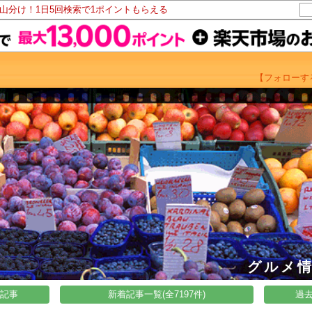
ト山分け！1日5回検索で1ポイントもらえる
【フォローす
グルメ
い記事
新着記事一覧(全7197件)
過去