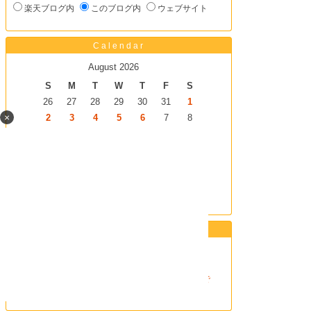
楽天ブログ内
このブログ内
ウェブサイト
Calendar
August 2026
S
M
T
W
T
F
S
26
27
28
29
30
31
1
×
2
3
4
5
6
7
8
9
10
11
12
13
14
15
16
17
18
19
20
21
22
23
24
25
26
27
28
29
30
31
1
2
3
4
5
<back
thismonth
next>
Rakuten Card
ポイントが4倍貯まる
楽天カード
（クレジットカード）入会で
2,000ポイントプレゼント！