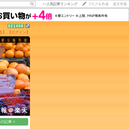
>>
人気記事ランキング
ブログを作成
楽天市場
821408
る】
【ログイン】
【毎日開催】
15記事にいいね！で1ポイント
10秒滞在
いいね!
--
/
--
情報＠楽天
の記事 >