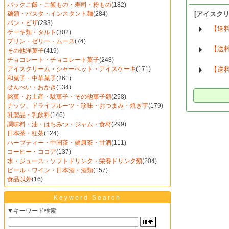
パックご飯・ご飯もの・寿司・粉もの
(182)
麺類・パスタ・インスタント麺
(284)
[アイスク
パン・ピザ
(233)
【送
ケーキ類・タルト
(302)
プリン・ゼリー・ムース
(74)
【送
その他洋菓子
(419)
チョコレート・チョコレート菓子
(248)
アイスクリーム・シャーベット・アイスケーキ
(171)
【送
和菓子・中華菓子
(261)
せんべい・おかき
(134)
銘菓・お土産・駄菓子・その他菓子類
(258)
ナッツ、ドライフルーツ・珍味・おつまみ・焼き芋
(179)
乳製品・乳飲料
(146)
調味料・油・はちみつ・ジャム・食材
(299)
日本茶・紅茶
(124)
ハーブティー・中国茶・健康茶・甘酒
(111)
コーヒー・ココア
(137)
水・ジュース・ソフトドリンク・栄養ドリンク類
(204)
ビール・ワイン・日本酒・酒類
(157)
食品以外
(16)
Keyword Search
▼キーワード検索