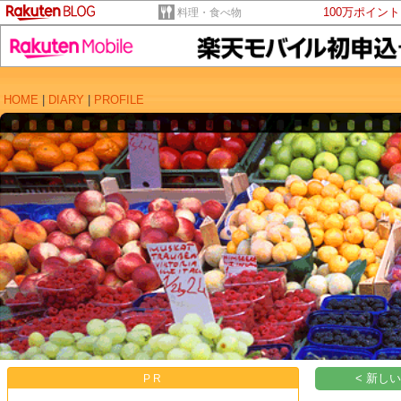
100万ポイン
料理・食べ物
HOME
|
DIARY
|
PROFILE
< 新し
PR