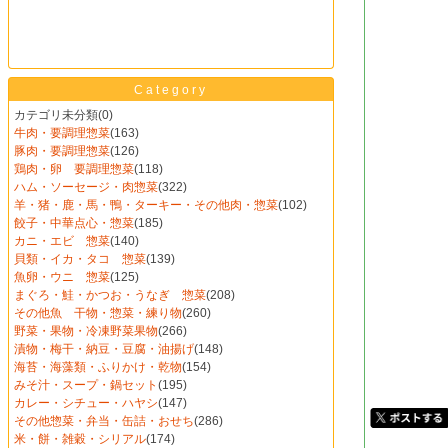
Category
カテゴリ未分類
(0)
牛肉・要調理惣菜
(163)
豚肉・要調理惣菜
(126)
鶏肉・卵 要調理惣菜
(118)
ハム・ソーセージ・肉惣菜
(322)
羊・猪・鹿・馬・鴨・ターキー・その他肉・惣菜
(102)
餃子・中華点心・惣菜
(185)
カニ・エビ 惣菜
(140)
貝類・イカ・タコ 惣菜
(139)
魚卵・ウニ 惣菜
(125)
まぐろ・鮭・かつお・うなぎ 惣菜
(208)
その他魚 干物・惣菜・練り物
(260)
野菜・果物・冷凍野菜果物
(266)
漬物・梅干・納豆・豆腐・油揚げ
(148)
海苔・海藻類・ふりかけ・乾物
(154)
みそ汁・スープ・鍋セット
(195)
カレー・シチュー・ハヤシ
(147)
その他惣菜・弁当・缶詰・おせち
(286)
米・餅・雑穀・シリアル
(174)