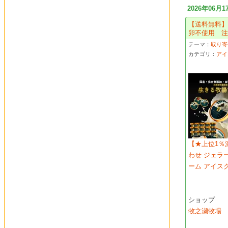
2026年06月1
【送料無料】
卵不使用 
テーマ：
取り寄せ
カテゴリ：
アイ
【★上位1％
わせ ジェラ
ーム アイス
ショップ
牧之瀬牧場