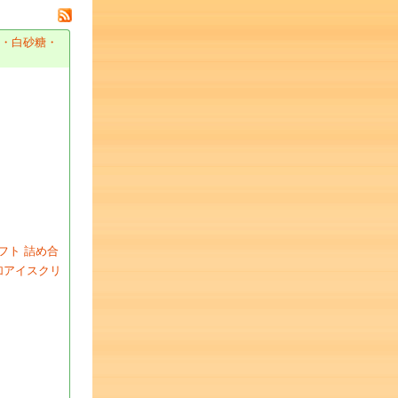
加・白砂糖・
フト 詰め合
添加アイスクリ