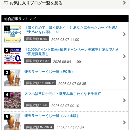
お気に入りブログ一覧を見る
総合記事ランキング
【賢く貯めて、賢く使おう！】あなたに合ったカードを選ん
で支払いをお得に！✨
閲覧総数 8245
2026.08.07 11:00
【3,000ポイント進呈×抽選キャンペーン実施中】楽天でんき
で固定費見直し
閲覧総数 20037
2026.08.04 11:00
楽天ラッキーくじ一覧（PC版）
閲覧総数 11200402
2026.08.07 08:35
スマホは常に手元に・微笑み返したくなる千日紅
閲覧総数 1976
2026.08.07 00:10
楽天ラッキーくじ一覧（スマホ版）
閲覧総数 8779604
2026.08.07 08:36