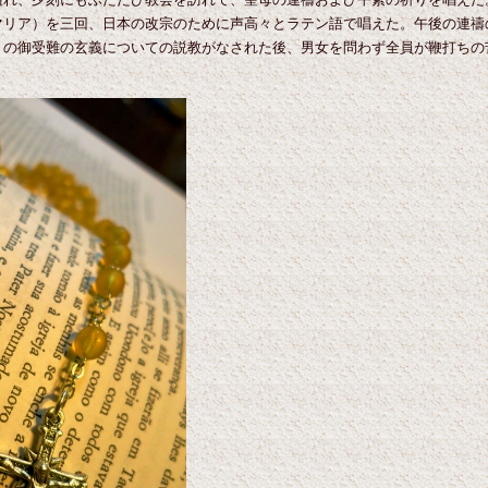
マリア）を三回、日本の改宗のために声高々とラテン語で唱えた。午後の連禱
の御受難の玄義についての説教がなされた後、男女を問わず全員が鞭打ちの
』