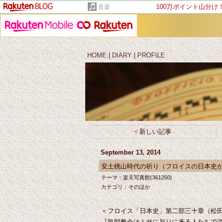
100万ポイント山分け
音楽
HOME
|
DIARY
|
PROFILE
< 新しい記事
September 13, 2014
安土桃山時代の祈り（フロイスの日本史
テーマ：
楽天写真館(361250)
カテゴリ：
そのほか
＜フロイス「日本史」第二部三十章（松
『毎朝教会はミサに与りに来る人たちで