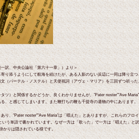
毅一訳、中央公論社「第六十一章」）より＞
ら寄り添うようにして航海を続けたが、ある人影のない浜辺に一同は降り立つ
禱文（パーテル・ノステル）と天使祝詞（アヴェ・マリア）を三回ずつ祈った
と関係するかどうか、良くわかりませんが、”Pater noster””Ave Ma
ある、と感じてしまいます。また鞭打ちの鞭も千提寺の遺物の中にあります。
た」とあり、”Pater noster””Ave Maria”は「唱えた」とありますが、これらのフ
ezar）という単語で書かれています。なぜ一方は「歌った」で一方は「唱えた」
掛かりは隠されている様です。