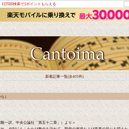
！1日5回検索で1ポイントもらえる
新着記事一覧(全405件)
から）
田毅一訳、中央公論社「第五十二章」）より＞
溢れ、夕刻にもふたたび教会を訪れて、聖母の連禱および平素の祈りを唱えた