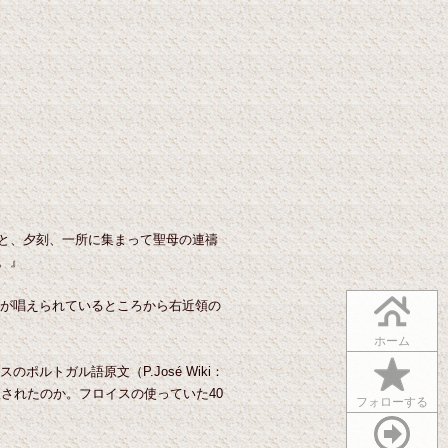
と、夕刻、一所に集まって聖母の連禱
。』
ria”が唱えられているところから右近領の
ホーム
ロイスのポルトガル語原文（P.José Wiki：
と訳されたのか。フロイスの使っていた40
フォローする