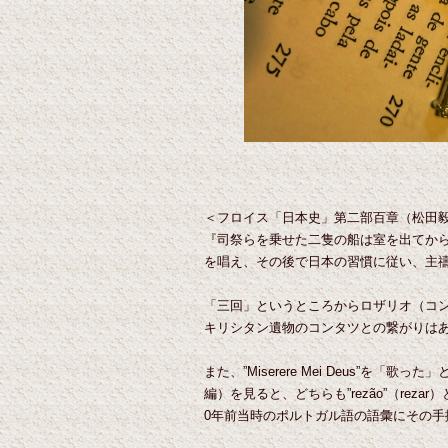
＜フロイス「日本史」第二部百章（松田
『司祭らを乗せた二隻の船は室を出てか
を唱え、その後で日本の習慣に従い、主
「三回」というところからロザリオ（コンタツ）
キリシタン遺物のコンタツとの繋がりは
また、”Miserere Mei Deus”を「歌っ
編）を見ると、どちらも”rezão”（r
0年前当時のポルトガル語の語彙にその手