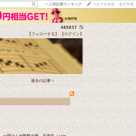
>>
人気記事ランキング
ブログを作成
楽天市場
485837
【フォローする】
【ログイン】
【毎日開催】
15記事にいいね！で1ポイント
10秒滞在
いいね!
--
/
--
過去の記事 >
。一同はミサ聖祭の後、主禱文（パー