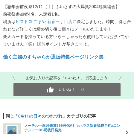
【忘年会前夜祭12/11（土）ふいさすの大爆笑2004総集編会】
前夜祭参加者4名。未定者1名。
場所は
ビストロ ごまや 新宿三丁目店
に決定しました。時間、待ち合
わせなど詳しくは締め切り後に個々にメールいたします！
楽天カードを持っている方いらっしゃったら使用していただいてか
まいません（笑）10％ポイントが尽きますよ。
働く主婦のすちゃらか通販特集ページリンク集
お気に入りの記事を「いいね！」で応援しよう
いいね！
0
同じ「
04/11の日々のつれづれ
」カテゴリの記事
メーテル～銀河鉄道999外伝//ミキハウス新春福袋予約//ニン
テンドーDS明後日発売