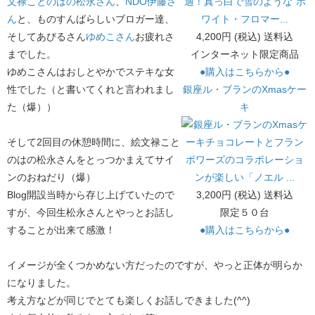
文禄ことのはの松永さん
、
NDO伊藤さ
ん
と、ものすんばらしいブロガー達、
そしてあびるさん
ゆめこさん
お疲れさ
4,200円 (税込) 送料込
までした。
インターネット限定商品
ゆめこさんはおしとやかでステキな女
●購入はこちらから●
性でした（と書いてくれと言われまし
銀座ル・ブランのXmasケー
た（爆））
キ
そして2回目の休憩時間に、絵文禄こと
のはの松永さんをとっつかまえてサイ
ンのおねだり（爆）
Blog開設当時から存じ上げていたので
3,200円 (税込) 送料込
すが、今回生松永さんとやっとお話し
限定５０台
することが出来て感激！
●購入はこちらから●
イメージが全くつかめない方だったのですが、やっと正体が明らか
になりました。
考え方などが同じでとても楽しくお話しできました(^^)