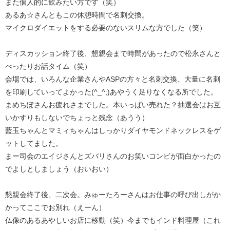
また個人的に飲みたい方です（笑）
あるあ☆さんともこの休憩時間で名刺交換。
マイクロダイエットをする必要のないスリムな方でした（笑）
ディスカッション終了後、懇親会まで時間があったので松永さんと
べったりお話タイム（笑）
会場では、いろんな企業さんやASPの方々と名刺交換、大量に名刺
を印刷していってよかった(^_^;)あやうく足りなくなる所でした。
まめちぽさんお疲れさまでした。本いっぱい売れた？抽選会はお互
いかすりもしないでちょっと残念（あうう）
藍玉ちゃんとマミィちゃんはしっかりダイヤモンドネックレスをゲ
ットしてました。
まー司会のエイジさんとズバリさんのお笑いコンビが面白かったの
でよしとしましょう（おいおい）
懇親会終了後、二次会。みゅーたろーさんはお仕事の呼び出しがか
かってここでお別れ（えーん）
仏像のあるあやしいお店に移動（笑）今までもインド料理屋（これ