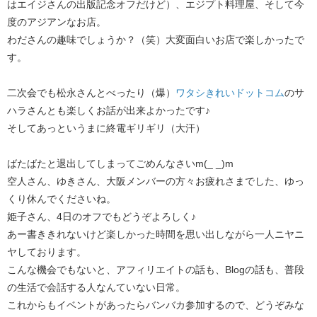
はエイジさんの出版記念オフだけど）、エジプト料理屋、そして今
度のアジアンなお店。
わださんの趣味でしょうか？（笑）大変面白いお店で楽しかったで
す。
二次会でも松永さんとべったり（爆）
ワタシきれいドットコム
のサ
ハラさんとも楽しくお話が出来よかったです♪
そしてあっというまに終電ギリギリ（大汗）
ばたばたと退出してしまってごめんなさいm(_ _)m
空人さん、ゆきさん、大阪メンバーの方々お疲れさまでした、ゆっ
くり休んでくださいね。
姫子さん、4日のオフでもどうぞよろしく♪
あー書ききれないけど楽しかった時間を思い出しながら一人ニヤニ
ヤしております。
こんな機会でもないと、アフィリエイトの話も、Blogの話も、普段
の生活で会話する人なんていない日常。
これからもイベントがあったらバンバカ参加するので、どうぞみな