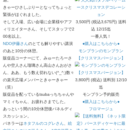
きゃーひさしぶりーとなってちょっと
緊張がほぐれました。
そして入場、広い会場に企業様やアフ
3,500円 (税込3,675円) 送料
ィリエイターさん、そしてスタッフで2
込 12/15迄
00名以上。
一番人気！
NDO伊藤さん
のとても解りやすい講演
●購入はこちらから●
のあと10分の休憩。
モンブランのモンブラン
販促品コーナーにて、みゅーたろーさ
【クリスマスバージョン】
んや空人さん瑠璃さん高山さんおがさ
ん、ああ、もう数え切れない(^_^;)数々
の楽天広場メンバーときゃーきゃー
3,800円 (税込) 送料別 12/10
（笑）
迄
販促品を配っているtsubaっちちゃんや
モンブラン予約販売
マミィちゃん、お疲れさまでした。
●購入はこちらから●
あっという間の10分休憩後パネルディ
フロマージュ
スカッション。
パネラーは
ネタフルのコグレさん
、
絵