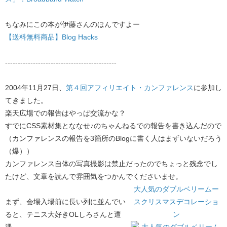
ちなみにこの本が伊藤さんのほんですよー
【送料無料商品】Blog Hacks
--------------------------------------------
2004年11月27日、
第４回アフィリエイト・カンファレンス
に参加し
てきました。
楽天広場での報告はやっぱ交流かな？
すでにCSS素材集とななせ♪のちゃんねるでの報告を書き込んだので
（カンファレンスの報告を3箇所のBlogに書く人はまずいないだろう
（爆））
カンファレンス自体の写真撮影は禁止だったのでちょっと残念でし
たけど、文章を読んで雰囲気をつかんでくださいませ。
大人気のダブルベリームー
まず、会場入場前に長い列に並んでい
スクリスマスデコレーショ
ると、テニス大好きOLしろさんと遭
ン
遇。