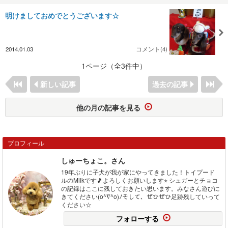
明けましておめでとうございます☆
2014.01.03
コメント(4)
1ページ（全3件中）
新しい記事
過去の記事
他の月の記事を見る
プロフィール
しゅーちょこ。さん
19年ぶりに子犬が我が家にやってきました！トイプード
ルのMilkです🎵よろしくお願いします⭐︎ シュガーとチョコ
の記録はここに残しておきたい思います。みなさん遊びに
きてください(o^∇^o)ﾉそして、ぜひぜひ足跡残していって
ください☆
フォローする