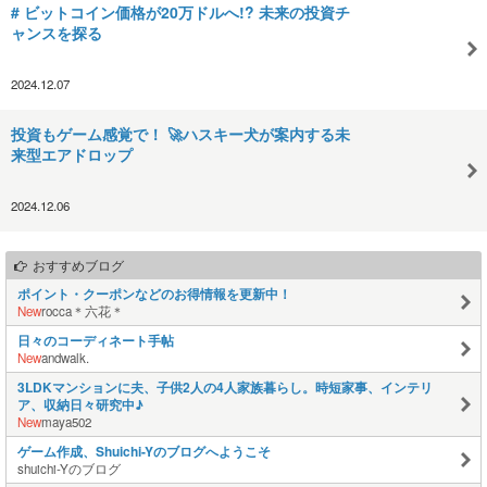
# ビットコイン価格が20万ドルへ!? 未来の投資チ
ャンスを探る
2024.12.07
投資もゲーム感覚で！ 🚀ハスキー犬が案内する未
来型エアドロップ
2024.12.06
おすすめブログ
ポイント・クーポンなどのお得情報を更新中！
New
rocca＊六花＊
日々のコーディネート手帖
New
andwalk.
3LDKマンションに夫、子供2人の4人家族暮らし。時短家事、インテリ
ア、収納日々研究中♪
New
maya502
ゲーム作成、Shuichi-Yのブログへようこそ
shuichi-Yのブログ