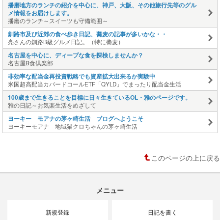
播磨地方のランチの紹介を中心に、神戸、大阪、その他旅行先等のグル
メ情報をお届けします。
播磨のランチ～スイーツも守備範囲～
釧路市及び近郊の食べ歩き日記、蕎麦の記事が多いかな・・
亮さんの釧路B級グルメ日記。（特に蕎麦）
名古屋を中心に、ディープな食を探検しませんか？
名古屋B食倶楽部
非効率な配当金再投資戦略でも資産拡大出来るか実験中
米国超高配当カバードコールETF「QYLD」でまったり配当金生活
100歳まで生きることを目標に日々生きているOL・雅のページです。
雅の日記～お気楽生活をめざして
ヨーキー モアナの茅ヶ崎生活 ブログへようこそ
ヨーキーモアナ 地域猫クロちゃんの茅ヶ崎生活
このページの上に戻る
メニュー
新規登録
日記を書く