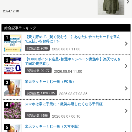
2024.12.10
総合記事ランキング
【賢く貯めて、賢く使おう！】あなたに合ったカードを選ん
で支払いをお得に！✨
閲覧総数 9099
2026.08.07 11:00
【3,000ポイント進呈×抽選キャンペーン実施中】楽天でんき
で固定費見直し
閲覧総数 20177
2026.08.04 11:00
楽天ラッキーくじ一覧（PC版）
閲覧総数 11200535
2026.08.07 08:35
スマホは常に手元に・微笑み返したくなる千日紅
閲覧総数 1996
2026.08.07 00:10
楽天ラッキーくじ一覧（スマホ版）