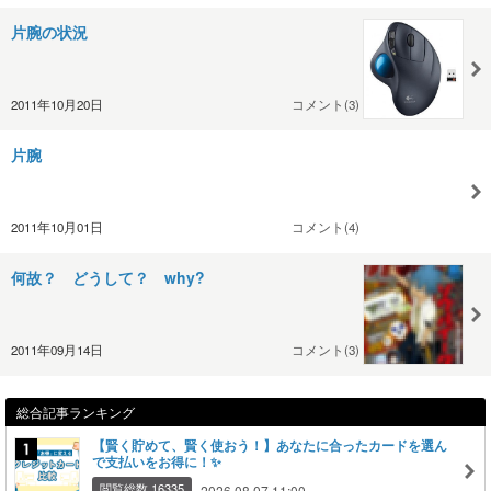
片腕の状況
2011年10月20日
コメント(3)
片腕
2011年10月01日
コメント(4)
何故？ どうして？ why?
2011年09月14日
コメント(3)
総合記事ランキング
【賢く貯めて、賢く使おう！】あなたに合ったカードを選ん
で支払いをお得に！✨
閲覧総数 16335
2026.08.07 11:00