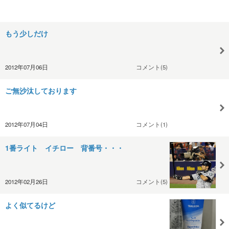
もう少しだけ
2012年07月06日
コメント(5)
ご無沙汰しております
2012年07月04日
コメント(1)
1番ライト イチロー 背番号・・・
2012年02月26日
コメント(5)
よく似てるけど