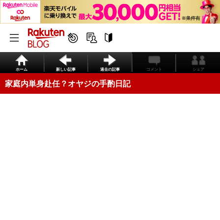
ホーム
新しい記事
過去の記事
コメント
シェア
家庭内単身赴任？オヤジの手酌日記