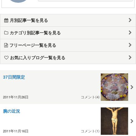
月別記事一覧を見る
カテゴリ別記事一覧を見る
フリーページ一覧を見る
お気に入りブログ一覧を見る
37日間限定
2011年11月26日
コメント(4)
腕の近況
2011年11月16日
コメント(1)