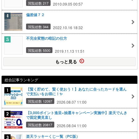
閲覧総数 217
2010.09.05 00:57
偏差値７２
閲覧総数 344
2022.10.16 18:32
不完全変態の暗記の仕方
閲覧総数 5500
2019.11.13 11:51
もっと見る
総合記事ランキング
【賢く貯めて、賢く使おう！】あなたに合ったカードを選ん
で支払いをお得に！✨
閲覧総数 12097
2026.08.07 11:00
【3,000ポイント進呈×抽選キャンペーン実施中】楽天でんき
で固定費見直し
閲覧総数 20817
2026.08.04 11:00
楽天ラッキーくじ一覧（PC版）