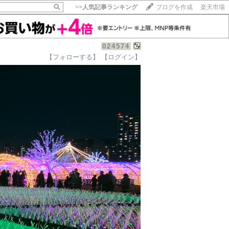
>>
人気記事ランキング
ブログを作成
楽天市場
024574
【フォローする】
【ログイン】
【毎日開催】
15記事にいいね！で1ポイント
10秒滞在
いいね!
--
/
--