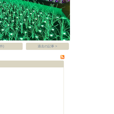
件)
過去の記事 >