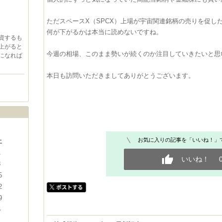
ただスペースX（SPCX）上場が宇宙関連銘柄の売りを促し
何が下がるかは本当に読めないですね。
資するも
上がると
今週の相場、このまま勢いが続くのか注目していきたいと思
しになれば
本日も訪問いただきましてありがとうございます。
お気に入りの記事を「いいね！」
土
1
いいね！
8
5
2
9
5