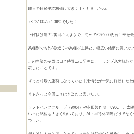
昨日の日経平均株価は大きく上がりましたね。
+3297.00の+4.99%でした！
上げ幅は過去2番目の大きさで、初めて6万9000円台に乗せ
業種別でも約8割近くの業種が上昇と、幅広い銘柄に買いが
この急騰の要因は日本時間15日早朝に、トランプ米大統領が
表したことです。
ずっと相場の重荷になっていた中東情勢が一気に好転したわ
まぁきっと今回こそは本当だと思いたい。
ソフトバンクグループ（9984）や村田製作所（6981）、太陽
いった銘柄も大きく動いており、AI・半導体関連だけでなく
でした。
個人的にずっと気になっていた高配当銘柄や金融株にも買い