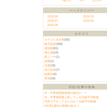
<前の月
今月
次の月>
バックナンバー
2026.08
2026.05
2026.07
2026.04
2026.06
カテゴリ
カテゴリ未分類
(50)
株式投資
(306)
個別株
(81)
初心者
(10)
新ニーサ
(1)
副業
(1)
決算
(18)
自己投資
(7)
結婚式
(4)
育休
(16)
日記/記事の投稿
AI・半導体関連相場の復活か！？
AI・半導体関連上昇している日経平均株価
円高で下がってきたのか？日経平均株価
8月第1週目の相場の始まり