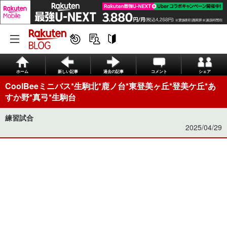
ホーム
新しい記事
過去の記事
コメント
シェア
CoolBeeミニバス*生駒北*鹿ノ台*東登美ヶ丘*登美ケ丘*あ
すか野*真弓*生駒台
練習試合
2025/04/29