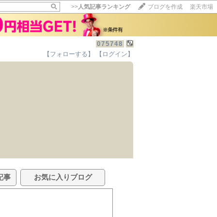
>>
人気記事ランキング
ブログを作成
楽天市場
075748
【フォローする】
【ログイン】
記事
お気に入りブログ