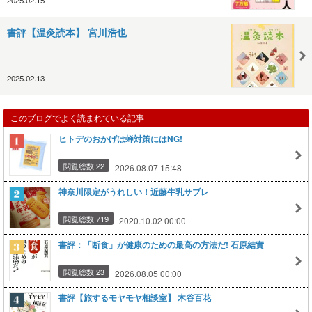
書評【温灸読本】 宮川浩也
2025.02.13
このブログでよく読まれている記事
ヒトデのおかげは蝉対策にはNG!
閲覧総数 22
2026.08.07 15:48
神奈川限定がうれしい！近藤牛乳サブレ
閲覧総数 719
2020.10.02 00:00
書評：「断食」が健康のための最高の方法だ! 石原結實
閲覧総数 23
2026.08.05 00:00
書評【旅するモヤモヤ相談室】 木谷百花