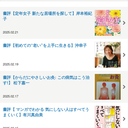
書評【定年女子 新たな居場所を探して】岸本裕紀
子
2025.02.21
書評【初めての“老い”を上手に生きる】沖幸子
2025.02.19
書評【からだにやさしいお灸: この病気はこう治
す!】 松下嘉一
2025.02.17
書評【 マンガでわかる 気にしない人はすべてう
まくいく】有川真由美
2025.02.15