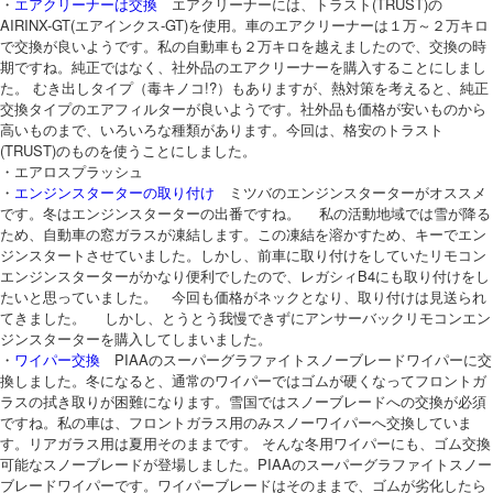
・
エアクリーナーは交換
エアクリーナーには、トラスト(TRUST)の
AIRINX-GT(エアインクス-GT)を使用。車のエアクリーナーは１万～２万キロ
で交換が良いようです。私の自動車も２万キロを越えましたので、交換の時
期ですね。純正ではなく、社外品のエアクリーナーを購入することにしまし
た。 むき出しタイプ（毒キノコ!?）もありますが、熱対策を考えると、純正
交換タイプのエアフィルターが良いようです。社外品も価格が安いものから
高いものまで、いろいろな種類があります。今回は、格安のトラスト
(TRUST)のものを使うことにしました。
・エアロスプラッシュ
・
エンジンスターターの取り付け
ミツバのエンジンスターターがオススメ
です。冬はエンジンスターターの出番ですね。 私の活動地域では雪が降る
ため、自動車の窓ガラスが凍結します。この凍結を溶かすため、キーでエン
ジンスタートさせていました。しかし、前車に取り付けをしていたリモコン
エンジンスターターがかなり便利でしたので、レガシィB4にも取り付けをし
たいと思っていました。 今回も価格がネックとなり、取り付けは見送られ
てきました。 しかし、とうとう我慢できずにアンサーバックリモコンエン
ジンスターターを購入してしまいました。
・
ワイパー交換
PIAAのスーパーグラファイトスノーブレードワイパーに交
換しました。冬になると、通常のワイパーではゴムが硬くなってフロントガ
ラスの拭き取りが困難になります。雪国ではスノーブレードへの交換が必須
ですね。私の車は、フロントガラス用のみスノーワイパーへ交換していま
す。リアガラス用は夏用そのままです。 そんな冬用ワイパーにも、ゴム交換
可能なスノーブレードが登場しました。PIAAのスーパーグラファイトスノー
ブレードワイパーです。ワイパーブレードはそのままで、ゴムが劣化したら