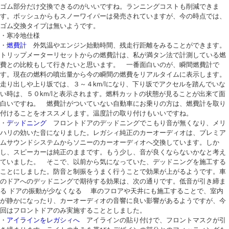
ゴム部分だけ交換できるのがいいですね。ランニングコストも削減できま
す。ボッシュからもスノーワイパーは発売されていますが、今の時点では、
ゴム交換タイプは無いようです。
・寒冷地仕様
・
燃費計
外気温やエンジン始動時間、残走行距離をみることができます。
トリップメーターリセットからの燃費計は、私が満タン法で計測している燃
費との比較もして行きたいと思います。 一番面白いのが、瞬間燃費計で
す。現在の燃料の噴出量から今の瞬間の燃費をリアルタイムに表示します。
走り出しや上り坂では、３～４km/lになり、下り坂でアクセルを踏んでいな
い時は、５０km/lと表示されます。燃料カットの状態が見ることが出来て面
白いですね。 燃費計がついていない自動車にお乗りの方は、燃費計を取り
付けることをオススメします。温度計の取り付けもいいですね。
・
デッドニング
フロントドアのデッドニングでこもり音が無くなり、メリ
ハリの効いた音になりました。レガシィ純正のカーオーディオは、プレミア
ムサウンドシステムからソニーのカーオーディオへ交換しています。しか
し、スピーカーは純正のままです。もう少し、音が良くならないかなと考え
ていました。 そこで、以前から気になっていた、デッドニングを施工する
ことにしました。防音と制振をうまく行うことで効果が上がるようです。車
のドアへのデッドニングで期待する効果は、次の通りです。低音が引き締ま
る ドアの振動が少なくなる 車のフロアや天井にも施工することで、室内
が静かになったり、カーオーディオの音響に良い影響があるようですが、今
回はフロントドアのみ実施することとしました。
・
アイラインをレガシィへ
アイラインの貼り付けで、フロントマスクが引