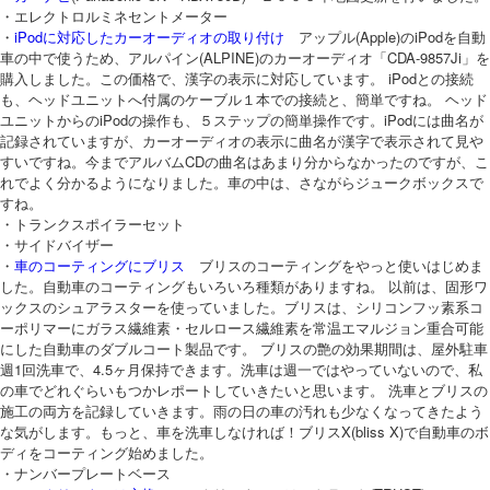
・エレクトロルミネセントメーター
・
iPodに対応したカーオーディオの取り付け
アップル(Apple)のiPodを自動
車の中で使うため、アルパイン(ALPINE)のカーオーディオ「CDA-9857Ji」を
購入しました。この価格で、漢字の表示に対応しています。 iPodとの接続
も、ヘッドユニットへ付属のケーブル１本での接続と、簡単ですね。 ヘッド
ユニットからのiPodの操作も、５ステップの簡単操作です。iPodには曲名が
記録されていますが、カーオーディオの表示に曲名が漢字で表示されて見や
すいですね。今までアルバムCDの曲名はあまり分からなかったのですが、こ
れでよく分かるようになりました。車の中は、さながらジュークボックスで
すね。
・トランクスポイラーセット
・サイドバイザー
・
車のコーティングにブリス
ブリスのコーティングをやっと使いはじめま
した。自動車のコーティングもいろいろ種類がありますね。 以前は、固形ワ
ックスのシュアラスターを使っていました。ブリスは、シリコンフッ素系コ
ーポリマーにガラス繊維素・セルロース繊維素を常温エマルジョン重合可能
にした自動車のダブルコート製品です。 ブリスの艶の効果期間は、屋外駐車
週1回洗車で、4.5ヶ月保持できます。洗車は週一ではやっていないので、私
の車でどれぐらいもつかレポートしていきたいと思います。 洗車とブリスの
施工の両方を記録していきます。雨の日の車の汚れも少なくなってきたよう
な気がします。もっと、車を洗車しなければ！ブリスX(bliss X)で自動車のボ
ディをコーティング始めました。
・ナンバープレートベース