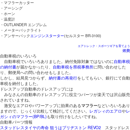
・マフラーカッター
・アーシング
・ホーン
・温度計
・OUTLANDER エンブレム
・メーターバックライト
・アンサーバック
エンジンスターター
(セルスター BR-3100)
エアトレック・スポーツギアを育てよう
燃費
自動車税のいろいろ
自動車税でいろいろありました。納付免除対象ではないのに
自動車税
の納付書
が届かなかったり、
自動車税を県税事務所
に問い合わせした
り、郵便局への問い合わせもしました。
しかし、結局見つからず、
納付書の再発行
をしてもらい、銀行にて自動
車税を納付しました。
ドレスアップ自動車のドレスアップには
みなさんの自動車のドレスアップに役立つパーツが楽天では沢山販売
されていますね。
激安なエアロやパワーアップに効果のある
マフラー
などいろいろあり
ますので、じっくり比較して検討してください。
レガシィのエアロ
や
レ
ガシィのマフラー(BP/BL)
も取り付けをしたいですね。
自動車パーツ情報
スタッドレスタイヤの寿命 狙うはブリヂストン REVO2
スタッドレス