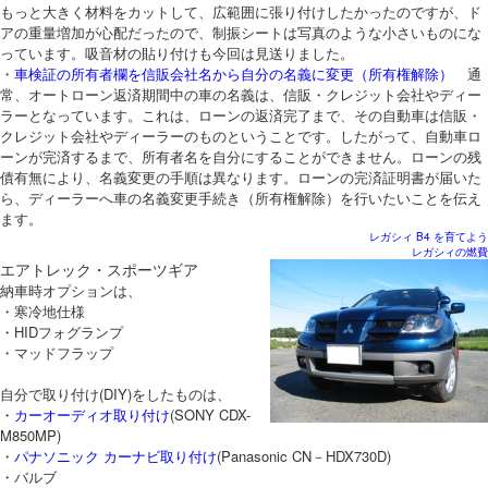
もっと大きく材料をカットして、広範囲に張り付けしたかったのですが、ド
アの重量増加が心配だったので、制振シートは写真のような小さいものにな
っています。吸音材の貼り付けも今回は見送りました。
・
車検証の所有者欄を信販会社名から自分の名義に変更（所有権解除）
通
常、オートローン返済期間中の車の名義は、信販・クレジット会社やディー
ラーとなっています。これは、ローンの返済完了まで、その自動車は信販・
クレジット会社やディーラーのものということです。したがって、自動車ロ
ーンが完済するまで、所有者名を自分にすることができません。ローンの残
債有無により、名義変更の手順は異なります。ローンの完済証明書が届いた
ら、ディーラーへ車の名義変更手続き（所有権解除）を行いたいことを伝え
ます。
レガシィ B4 を育てよう
レガシィの燃費
エアトレック・スポーツギア
納車時オプションは、
・寒冷地仕様
・HIDフォグランプ
・マッドフラップ
自分で取り付け(DIY)をしたものは、
・
カーオーディオ取り付け
(SONY CDX-
M850MP)
・
パナソニック カーナビ取り付け
(Panasonic CN－HDX730D)
・バルブ