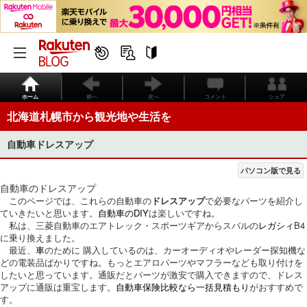
ホーム
前へ
次へ
コメント
シェア
北海道札幌市から観光地や生活を
自動車ドレスアップ
パソコン版で見る
自動車のドレスアップ
このページでは、これらの自動車の
ドレスアップ
で必要なパーツを紹介し
ていきたいと思います。
自動車のDIY
は楽しいですね。
私は、三菱自動車のエアトレック・スポーツギアからスバルの
レガシィ
B4
に乗り換えました。
最近、
車
のために 購入しているのは、カーオーディオやレーダー探知機な
どの電装品ばかりですね。もっとエアロパーツやマフラーなども取り付けを
したいと思っています。通販だとパーツが激安で購入できますので、ドレス
アップに通販は重宝します。
自動車保険比較なら一括見積もり
がおすすめで
す。