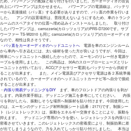
ため、パワーアンプの配線と取り付けを行いました。カーオーディオの音質
向上にパワーアンプは欠かせません。 パワーアンプの電源線は、バッテリ
ーから直接接続（バッ直）する必要がありますので、バッ直の作業を行いま
した。 アンプの設置場所は、普段見えないようにするため、車のトランク
ルームのスペアタイヤの位置へ埋め込みインストールしました。 取り付け
したパワーアンプは、carrozzeria(カロッツェリア)のPRS-D7200です。サブ
ウーファー TS-W2010 も同じ carrozzeria(カロッツェリア)のカーオーディオ
なので、相性は良さそうです。
・
バッ直をカーオーディオのヘッドユニットへ
電源を車のエンジンルーム
から車内へ引き込むには、太い線材を使った方が良いようですが、今回は、
簡単にヘッドユニットへ接続したかったので、エーモンのリレー付き電源ケ
ーブルを使用しました。 この商品は、30Aのスローブローヒューズとリレ
ーユニットが付いており、ACC(アクセサリー電源)もバッテリーから供給す
ることが出来ます。 また、メイン電源及びアクセサリ電源は各２系統準備
されているので、カーオーディオのヘッドユニットカーナビ等へ自分で接続
することが出来ます。
・
内張り簡易デッドニングをDIY
まず、車のフロントドアの内張りを剥が
します。内装作業手順は、デッドニング施工を参考にしてください。 内張
りを剥がしたら、振動しそうな場所へ制振材を貼り付けます。今回使用した
のは、エーモンのデッドニング材料制振シート(品番：2171)です。制振シー
ト（レジェトレックス）は、振動をエネルギー交換することにより、振動を
抑えます。 デッドニング専用のヘラを使い、レジェトレックスを内張りに
密着させていきます。このレジェトレックスの密着度により、制振効果に差
が出てしまうようなので、力を入れてしっかり貼り付けしました。 本当は