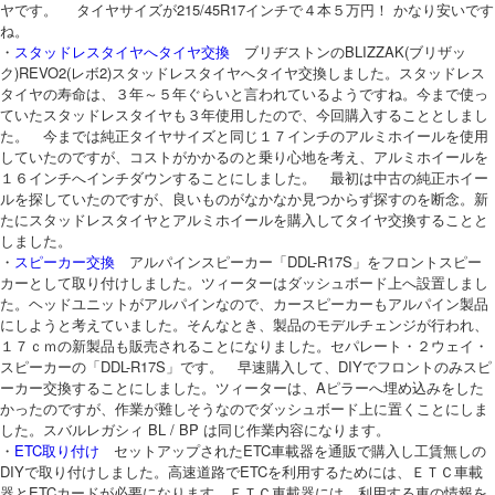
ヤです。 タイヤサイズが215/45R17インチで４本５万円！ かなり安いです
ね。
・
スタッドレスタイヤへタイヤ交換
ブリヂストンのBLIZZAK(ブリザッ
ク)REVO2(レボ2)スタッドレスタイヤへタイヤ交換しました。スタッドレス
タイヤの寿命は、３年～５年ぐらいと言われているようですね。今まで使っ
ていたスタッドレスタイヤも３年使用したので、今回購入することとしまし
た。 今までは純正タイヤサイズと同じ１７インチのアルミホイールを使用
していたのですが、コストがかかるのと乗り心地を考え、アルミホイールを
１６インチへインチダウンすることにしました。 最初は中古の純正ホイー
ルを探していたのですが、良いものがなかなか見つからず探すのを断念。新
たにスタッドレスタイヤとアルミホイールを購入してタイヤ交換することと
しました。
・
スピーカー交換
アルパインスピーカー「DDL-R17S」をフロントスピー
カーとして取り付けしました。ツィーターはダッシュボード上へ設置しまし
た。ヘッドユニットがアルパインなので、カースピーカーもアルパイン製品
にしようと考えていました。そんなとき、製品のモデルチェンジが行われ、
１７ｃｍの新製品も販売されることになりました。セパレート・２ウェイ・
スピーカーの「DDL-R17S」です。 早速購入して、DIYでフロントのみスピ
ーカー交換することにしました。ツィーターは、Aピラーへ埋め込みをした
かったのですが、作業が難しそうなのでダッシュボード上に置くことにしま
した。スバルレガシィ BL / BP は同じ作業内容になります。
・
ETC取り付け
セットアップされたETC車載器を通販で購入し工賃無しの
DIYで取り付けしました。高速道路でETCを利用するためには、ＥＴＣ車載
器とETCカードが必要になります。ＥＴＣ車載器には、利用する車の情報を