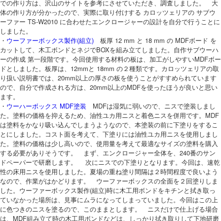
での作り方は、沢山のサイトを参考にさせていただき、調査しました。 大
体の作り方が分かったので、実際に取り付けする カロッツェリアの サブウ
ーファー TS-W2010 に合わせたエンクロージャーの設計を自分で行うことに
しました。
・
ウーファーボックス製作(組立)
板厚 12 mm と 18 mm の MDFボード を
カットして、木工ボンドとネジでBOXを組み立てしました。自作サブウーハ
ーの作成 第一段階です。今回使用する材料の板は、加工がしやすいMDFボー
ドとしました。板厚は、12mmと 18mm の２種類です。カロッツェリアの取
り扱い説明書では、20mm以上の厚さの板を使うことがすすめられています
ので、自分で作成される方は、20mm以上のMDFを使ったほうが良いと思い
ます。
・
ウーハーボックス MDF塗装
MDFは湿気に弱いので、ニスで塗装しまし
た。塗料の価格を抑えるため、油性ユカ用ニスと着色ニスを併用です。MDF
は塗料をかなり吸い込んでしまうようなので、本塗装の前に下塗りをするこ
とにしました。コスト面を考えて、下塗りには油性ユカ用ニスを使用しまし
た。塗料の価格は少し高いので、使用量を考えて最適なサイズの塗料を購入
する必要がありそうです。 まず、エンクロージャー全体を、240番のサン
ドペーパーで研磨します。 次にニスでの下塗りとなります。今回は、速乾
性の床用ニスを使用しました。夏場の重ね塗り間隔は２時間程度で良いよう
なので、作業がはかどります。 ウーファーボックスの全面を２回塗りしま
した。ウーファーボックス製作(組立)時に木工用ボンドをキチンと拭き取っ
ていなかった場所は、見事にムラになってしまっていました。今回はこの上
に色つきのニスを塗るので、このままとします。 ニスだけで仕上げる場合
は、MDF組み立て時の木工用ボンドなどは、しっかり拭き取りして下地研磨