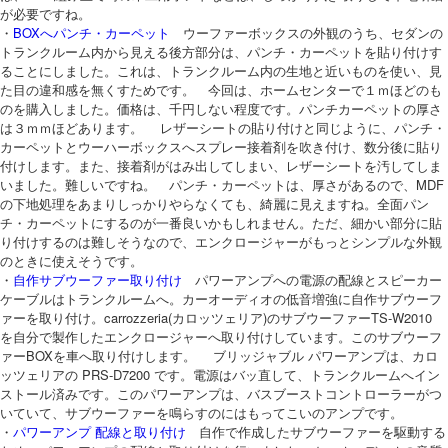
が必要ですね。
・
BOXへパンチ・カーペット
ウーファーボックスの外観のうち、セダンの
トランクルーム内から見える後方部分は、パンチ・カーペットを貼り付けす
ることにしました。これは、トランクルーム内の生地と近いものを使い、見
た目の違和感を無くすためです。 今回は、ホームセンターで１ｍほどのも
のを購入しました。価格は、千円しない程度です。パンチカーペットの厚さ
は３ｍｍほどあります。 レザーシートの貼り付けと同じように、パンチ・
カーペットとウーハーボックスへスプレー接着剤を吹き付け、数分後に貼り
付けします。また、接着剤がはみ出してしまい、レザーシートを汚してしま
いました。難しいですね。 パンチ・カーペットは、厚さがあるので、MDF
の下地処理をあまりしっかりやらなくても、綺麗に見えますね。全面パン
チ・カーペットにするのが一番良いかもしれません。ただ、細かい部分に貼
り付けするのは難しそうなので、エンクロージャーがもっとシンプルな外観
のときに使えそうです。
・
自作サブウーファー取り付け
パワーアンプへの電源の配線とスピーカー
ケーブルはトランクルームへ。カーオーディオの低音増強に自作サブウーフ
ァーを取り付け。carrozzeria(カロッツェリア)のサブウーファーTS-W2010
を自分で製作したエンクロージャーへ取り付けしています。このサブウーフ
ァーBOXを車へ取り付けします。 ブリッジャブル パワーアンプは、カロ
ッツェリアの PRS-D7200 です。電源はバッ直して、トランクルームへイン
ストール済みです。このパワーアンプは、バスブーストコントローラーがつ
いていて、サブウーファーを鳴らすのにはもってこいのアンプです。
・
パワーアンプ 配線と取り付け
自作で作成したサブウーファーを駆動する