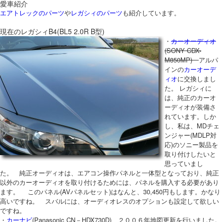
愛車紹介
エアトレックのパーツ
や
レガシィのパーツ
も紹介しています。
現在のレガシィB4(BL5 2.0R B型)
・
カーオーディオ
(SONY CDX-
M850MP)
アルパ
インの
カーオーデ
ィオ
に交換しまし
た。 レガシィに
は、純正のカーオ
ーディオが装備さ
れています。しか
し、私は、MDチェ
ンジャー(MDLP対
応)のソニー製品を
取り付けしたいと
思っていまし
た。 純正オーディオは、エアコン操作パネルと一体型となっており、純正
以外のカーオーディオを取り付けるためには、パネルを購入する必要があり
ます。 このパネル(AVパネルセット)はなんと、30,450円もします。かなり
高いですね。 スバルには、オーディオレスのオプションも設定して欲しい
ですね。
・
カーナビ
(Panasonic CN－HDX730D) ２００６年地図更新を行いました。