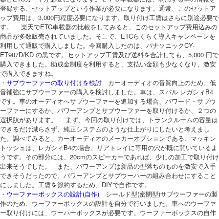
登録する、セットアップという作業が必要になります。通常、このセットア
ップ費用は、3,000円程度必要になります。取り付け工賃はさらに別途必要で
す。 楽天でETC車載器の比較をしてみると、このセットアップ費用込みの
商品が多数販売されていました。そこで、ETCらくらく導入キャンペーンを
利用して通販で購入しました。今回購入したのは、パナソニックCY-
ET907D/KD の黒です。セットアップ工賃及び送料を合計しても、5,000 円で
購入できました。助成金制度を利用すると、支払い金額も少なくなり、激安
で購入できますね。
・
サブウーファーの取り付けを検討
カーオーディオの音質向上のため、低
音補強にサブウーファーの購入を検討しました。車は、スバル レガシィB4
です。車のオーディオへサブウーファーを追加する場合、パワード・サブウ
ーファーにするか、パワーアンプとサブウーファーを取り付けるか、２つの
選択肢があります。 まず、今回の取り付けでは、トランクルームの容量は
できるだけ減らさず、純正システムのような仕上がりにしたいと考えまし
た。調べてみると、カーオーディオのメーカーオプションである、マッキン
トッシュは、レガシィB4の場合、リアトレイに専用の穴が既に開いているよ
うです。その部分には、20cmのスピーカーであれば、少しの加工で取り付け
出来そうでした。 また、パワーアンプは新品の型落ちのものを激安で入手
できそうだったので、パワーアンプとサブウーハーの組み合わせにすること
にしました。工賃を節約するため、DIYで自作です。
・
ウーファーボックスの設計(自作)
シールド型(密閉型)サブウーファーの製
作のため、ウーファーボックスの設計を自分で行いました。車へのウーファ
ー取り付けには、ウーハーボックスが必要です。ウーファーボックスの自作