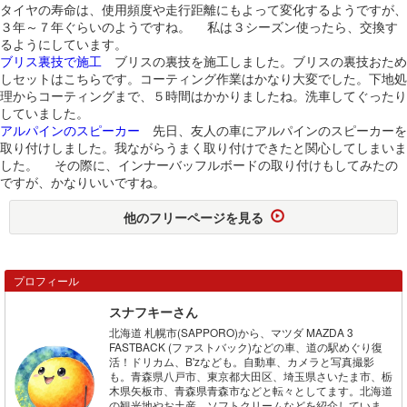
タイヤの寿命は、使用頻度や走行距離にもよって変化するようですが、
３年～７年ぐらいのようですね。 私は３シーズン使ったら、交換す
るようにしています。
ブリス裏技で施工
ブリスの裏技を施工しました。ブリスの裏技おため
しセットはこちらです。コーティング作業はかなり大変でした。下地処
理からコーティングまで、５時間はかかりましたね。洗車してぐったり
していました。
アルパインのスピーカー
先日、友人の車にアルパインのスピーカーを
取り付けしました。我ながらうまく取り付けできたと関心してしまいま
した。 その際に、インナーバッフルボードの取り付けもしてみたの
ですが、かなりいいですね。
他のフリーページを見る
プロフィール
スナフキーさん
北海道 札幌市(SAPPORO)から、マツダ MAZDA 3
FASTBACK (ファストバック)などの車、道の駅めぐり復
活！ドリカム、B'zなども。自動車、カメラと写真撮影
も。青森県八戸市、東京都大田区、埼玉県さいたま市、栃
木県矢板市、青森県青森市などと転々としてます。北海道
の観光地やお土産、ソフトクリームなどを紹介していま