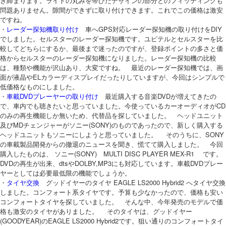
き締まります。ライトの丸みを帯びたデザインの部分とのフィッティングも
問題ありません。隙間ができずに取り付けできます。これでこの価格は激安
ですね。
・
レーダー探知機取り付け
車へGPS対応レーダー探知機の取り付けをDIY
でしました。セルスターのレーダー探知機です。ユピテルとセルスターを比
較してどちらにするか、最後まで迷ったのですが、登録ポイントの多さと価
格からセルスターのレーダー探知機になりました。レーダー探知機の比較
は、種類や機能が沢山あり、大変ですね。 最近のレーダー探知機では、画
面が液晶やELカラーディスプレイだったりしていますが、今回はシンプルで
低価格なものにしました。
・
車載DVDプレーヤーの取り付け
最近購入する音楽DVDが増えてきたの
で、車内でも聴きたいと思っていました。今使っているカーオーディオがCD
のみの再生機能しか無いため、代替品を探していました。 ヘッドユニット
及びMDチェンジャーがソニー(SONY)のものであったので、新しく購入する
ヘッドユニットもソニーにしようと思っていました。 そのうちに、SONY
の車載製品開発からの撤退のニュースを聞き、慌てて購入しました。 今回
購入したものは、 ソニー(SONY) MULTI DISC PLAYER MEX-R1 です。
DVDの再生が出来、dtsやDOLBY,MP3にも対応しています。車載DVDプレー
ヤーとしては必要最低限の機能でしょうか。
・
タイヤ交換
グッドイヤーのタイヤ EAGLE LS2000 Hybrid2 へタイヤ交換
しました。コンフォート系タイヤです。予算も少なかったので、価格も安い
コンフォートタイヤを探していました。 そんな中、今年発売のモデルで価
格も激安のタイヤがありました。 そのタイヤは、グッドイヤー
(GOODYEAR)のEAGLE LS2000 Hybrid2です。狙い通りのコンフォートタイ